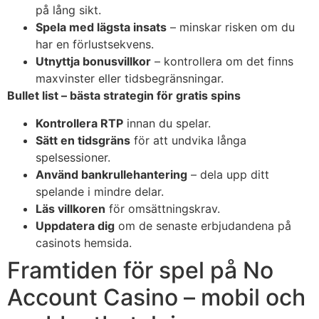
på lång sikt.
Spela med lägsta insats
– minskar risken om du
har en förlustsekvens.
Utnyttja bonusvillkor
– kontrollera om det finns
maxvinster eller tidsbegränsningar.
Bullet list – bästa strategin för gratis spins
Kontrollera RTP
innan du spelar.
Sätt en tidsgräns
för att undvika långa
spelsessioner.
Använd bankrullehantering
– dela upp ditt
spelande i mindre delar.
Läs villkoren
för omsättningskrav.
Uppdatera dig
om de senaste erbjudandena på
casinots hemsida.
Framtiden för spel på No
Account Casino – mobil och