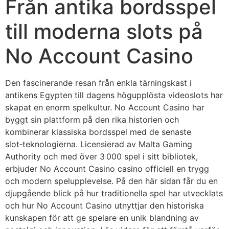
Från antika bordsspel
till moderna slots på
No Account Casino
Den fascinerande resan från enkla tärningskast i
antikens Egypten till dagens högupplösta videoslots har
skapat en enorm spelkultur. No Account Casino har
byggt sin plattform på den rika historien och
kombinerar klassiska bordsspel med de senaste
slot‑teknologierna. Licensierad av Malta Gaming
Authority och med över 3 000 spel i sitt bibliotek,
erbjuder No Account Casino casino officiell en trygg
och modern spelupplevelse. På den här sidan får du en
djupgående blick på hur traditionella spel har utvecklats
och hur No Account Casino utnyttjar den historiska
kunskapen för att ge spelare en unik blandning av