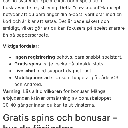
casino‑systemet: spelare kan börja spela utan
tidskrävande registrering. Detta “no‑account”‑koncept
betyder att du bara anger din e‑post, verifierar med en
kod och är klar att satsa. Det är både säkert och
smidigt, vilket gör att du kan fokusera på spelet snarare
än på pappersarbete.
Viktiga fördelar:
Ingen registrering
behövs, bara snabbt spelstart.
Gratis spins
varje vecka på utvalda slots.
Live‑chat
med support dygnet runt.
Mobiloptimerad
sida som fungerar på både iOS
och Android.
Varning:
Läs alltid
vilkoren
för bonusar. Många
erbjudanden kräver omsättning av bonusbeloppet
30‑40 gånger innan du kan ta ut vinsterna.
Gratis spins och bonusar –