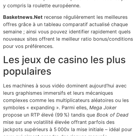
y compris la roulette européenne.
Basketnews.Net
recense régulièrement les meilleures
offres grâce à un tableau comparatif actualisé chaque
semaine ; ainsi vous pouvez identifier rapidement quels
nouveaux sites offrent le meilleur ratio bonus/conditions
pour vos préférences.
Les jeux de casino les plus
populaires
Les machines à sous vidéo dominent aujourd’hui avec
leurs graphismes immersifs et leurs mécaniques
complexes comme les multiplicateurs aléatoires ou les
symboles « expanding ». Parmi elles,
Mega Joker
propose un RTP élevé (99 %) tandis que
Book of Dead
mise sur une volatilité élevée offrant parfois des
jackpots supérieurs à 5 000x la mise initiale – idéal pour