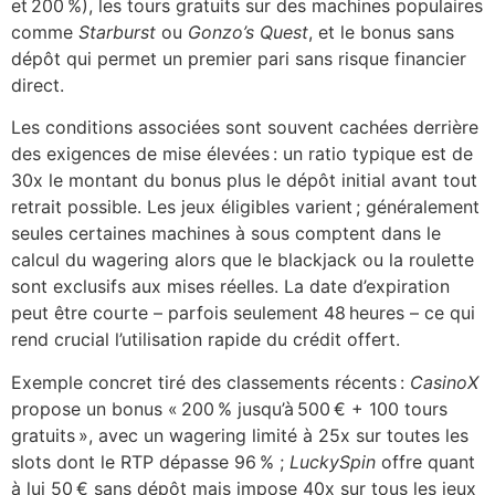
et 200 %), les tours gratuits sur des machines populaires
comme
Starburst
ou
Gonzo’s Quest
, et le bonus sans
dépôt qui permet un premier pari sans risque financier
direct.
Les conditions associées sont souvent cachées derrière
des exigences de mise élevées : un ratio typique est de
30x le montant du bonus plus le dépôt initial avant tout
retrait possible. Les jeux éligibles varient ; généralement
seules certaines machines à sous comptent dans le
calcul du wagering alors que le blackjack ou la roulette
sont exclusifs aux mises réelles. La date d’expiration
peut être courte – parfois seulement 48 heures – ce qui
rend crucial l’utilisation rapide du crédit offert.
Exemple concret tiré des classements récents :
CasinoX
propose un bonus « 200 % jusqu’à 500 € + 100 tours
gratuits », avec un wagering limité à 25x sur toutes les
slots dont le RTP dépasse 96 % ;
LuckySpin
offre quant
à lui 50 € sans dépôt mais impose 40x sur tous les jeux