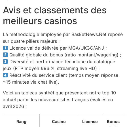
Avis et classements des
meilleurs casinos
La méthodologie employée par BasketNews.Net repose
sur quatre piliers majeurs :
Licence valide délivrée par MGA/UKGC/ANJ ;
Qualité globale du bonus (ratio montant/wagering) ;
Diversité et performance technique du catalogue
jeux (RTP moyen ≥96 %, streaming live HD) ;
Réactivité du service client (temps moyen réponse
≤15 minutes via chat live).
Voici un tableau synthétique présentant notre top‑10
actuel parmi les nouveaux sites français évalués en
avril 2026 :
Rang
Casino
Licence
Bonus