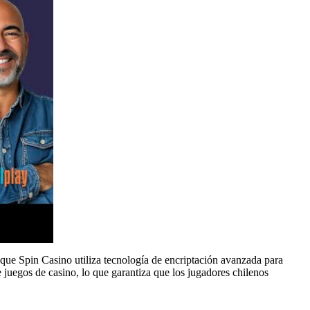
que Spin Casino utiliza tecnología de encriptación avanzada para
 juegos de casino, lo que garantiza que los jugadores chilenos