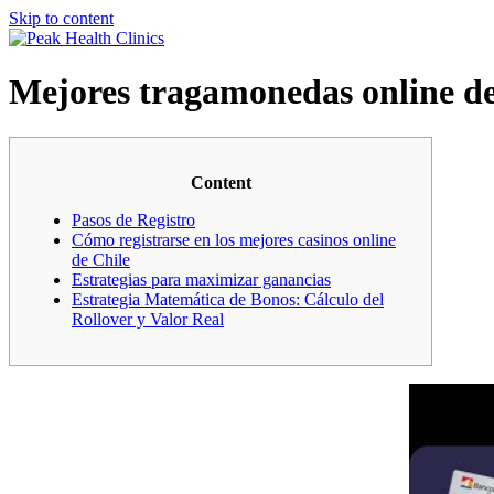
Skip to content
Mejores tragamonedas online de C
Content
Pasos de Registro
Cómo registrarse en los mejores casinos online
de Chile
Estrategias para maximizar ganancias
Estrategia Matemática de Bonos: Cálculo del
Rollover y Valor Real