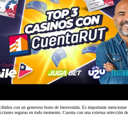
ecibidos con un generoso bono de bienvenida. Es importante mencionar 
nsacciones seguras en todo momento. Cuenta con una extensa selección de