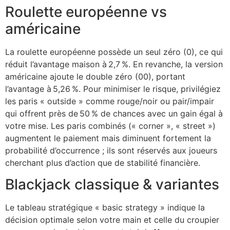
Roulette européenne vs
américaine
La roulette européenne possède un seul zéro (0), ce qui
réduit l’avantage maison à 2,7 %. En revanche, la version
américaine ajoute le double zéro (00), portant
l’avantage à 5,26 %. Pour minimiser le risque, privilégiez
les paris « outside » comme rouge/noir ou pair/impair
qui offrent près de 50 % de chances avec un gain égal à
votre mise. Les paris combinés (« corner », « street »)
augmentent le paiement mais diminuent fortement la
probabilité d’occurrence ; ils sont réservés aux joueurs
cherchant plus d’action que de stabilité financière.
Blackjack classique & variantes
Le tableau stratégique « basic strategy » indique la
décision optimale selon votre main et celle du croupier