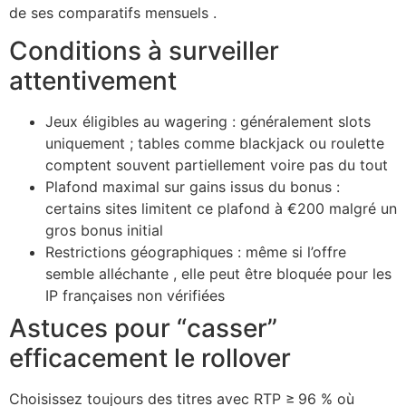
de ses comparatifs mensuels .
Conditions à surveiller
attentivement
Jeux éligibles au wagering : généralement slots
uniquement ; tables comme blackjack ou roulette
comptent souvent partiellement voire pas du tout
Plafond maximal sur gains issus du bonus :
certains sites limitent ce plafond à €200 malgré un
gros bonus initial
Restrictions géographiques : même si l’offre
semble alléchante , elle peut être bloquée pour les
IP françaises non vérifiées
Astuces pour “casser”
efficacement le rollover
Choisissez toujours des titres avec RTP ≥ 96 % où