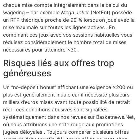
chaque mise compte intégralement dans le calcul du
wagering – par exemple
Mega Joker
(NetEnt) possède
un RTP théorique proche de 99 % lorsqu’on joue avec la
mise maximale sur toutes les lignes actives . En
combinant ces jeux avec vos sessions habituelles vous
réduisez considérablement le nombre total de mises
nécessaires pour atteindre ×30 .
Risques liés aux offres trop
généreuses
Un “no‑deposit bonus” affichant une exigence ×200 ou
plus est généralement inutile car il nécessite plusieurs
milliers d’euros misés avant toute possibilité de retrait
réel ; ces conditions abusives sont signalées
systématiquement dans nos revues sur Basketnews.Net,
où nous attribuons une note rouge aux promotions
jugées déloyales . Toujours comparer plusieurs offres