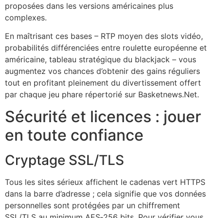
proposées dans les versions américaines plus
complexes.
En maîtrisant ces bases – RTP moyen des slots vidéo,
probabilités différenciées entre roulette européenne et
américaine, tableau stratégique du blackjack – vous
augmentez vos chances d’obtenir des gains réguliers
tout en profitant pleinement du divertissement offert
par chaque jeu phare répertorié sur Basketnews.Net.
Sécurité et licences : jouer
en toute confiance
Cryptage SSL/TLS
Tous les sites sérieux affichent le cadenas vert HTTPS
dans la barre d’adresse ; cela signifie que vos données
personnelles sont protégées par un chiffrement
SSL/TLS au minimum AES‑256 bits. Pour vérifier vous