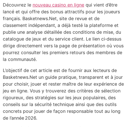
Découvrez le
nouveau casino en ligne
qui vient d’être
lancé et qui offre des bonus attractifs pour les joueurs
français. Basketnews.Net, site de revue et de
classement indépendant, a déjà testé la plateforme et
publie une analyse détaillée des conditions de mise, du
catalogue de jeux et du service client. Le lien ci‑dessus
dirige directement vers la page de présentation où vous
pourrez consulter les premiers retours des membres de
la communauté.
L’objectif de cet article est de fournir aux lecteurs de
Basketnews.Net un guide pratique, transparent et à jour
pour choisir, jouer et rester maître de leur expérience de
jeu en ligne. Vous y trouverez des critères de sélection
rigoureux, des stratégies sur les jeux populaires, des
conseils sur la sécurité technique ainsi que des outils
concrets pour jouer de façon responsable tout au long
de l’année 2026.