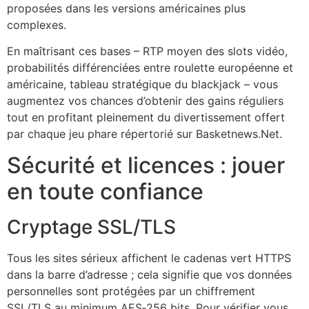
proposées dans les versions américaines plus
complexes.
En maîtrisant ces bases – RTP moyen des slots vidéo,
probabilités différenciées entre roulette européenne et
américaine, tableau stratégique du blackjack – vous
augmentez vos chances d’obtenir des gains réguliers
tout en profitant pleinement du divertissement offert
par chaque jeu phare répertorié sur Basketnews.Net.
Sécurité et licences : jouer
en toute confiance
Cryptage SSL/TLS
Tous les sites sérieux affichent le cadenas vert HTTPS
dans la barre d’adresse ; cela signifie que vos données
personnelles sont protégées par un chiffrement
SSL/TLS au minimum AES‑256 bits. Pour vérifier vous