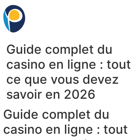
Skip
to
content
Guide complet du
casino en ligne : tout
ce que vous devez
savoir en 2026
Guide complet du
casino en ligne : tout