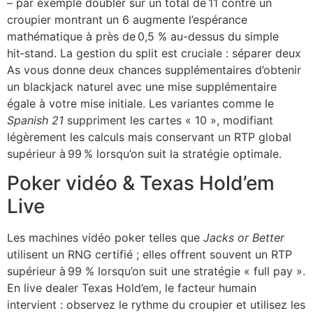
– par exemple doubler sur un total de 11 contre un
croupier montrant un 6 augmente l’espérance
mathématique à près de 0,5 % au-dessus du simple
hit‑stand. La gestion du split est cruciale : séparer deux
As vous donne deux chances supplémentaires d’obtenir
un blackjack naturel avec une mise supplémentaire
égale à votre mise initiale. Les variantes comme le
Spanish 21
suppriment les cartes « 10 », modifiant
légèrement les calculs mais conservant un RTP global
supérieur à 99 % lorsqu’on suit la stratégie optimale.
Poker vidéo & Texas Hold’em
Live
Les machines vidéo poker telles que
Jacks or Better
utilisent un RNG certifié ; elles offrent souvent un RTP
supérieur à 99 % lorsqu’on suit une stratégie « full pay ».
En live dealer Texas Hold’em, le facteur humain
intervient : observez le rythme du croupier et utilisez les