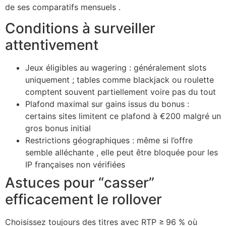
de ses comparatifs mensuels .
Conditions à surveiller
attentivement
Jeux éligibles au wagering : généralement slots
uniquement ; tables comme blackjack ou roulette
comptent souvent partiellement voire pas du tout
Plafond maximal sur gains issus du bonus :
certains sites limitent ce plafond à €200 malgré un
gros bonus initial
Restrictions géographiques : même si l’offre
semble alléchante , elle peut être bloquée pour les
IP françaises non vérifiées
Astuces pour “casser”
efficacement le rollover
Choisissez toujours des titres avec RTP ≥ 96 % où