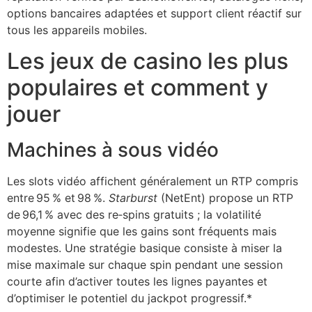
options bancaires adaptées et support client réactif sur
tous les appareils mobiles.
Les jeux de casino les plus
populaires et comment y
jouer
Machines à sous vidéo
Les slots vidéo affichent généralement un RTP compris
entre 95 % et 98 %.
Starburst
(NetEnt) propose un RTP
de 96,1 % avec des re‑spins gratuits ; la volatilité
moyenne signifie que les gains sont fréquents mais
modestes. Une stratégie basique consiste à miser la
mise maximale sur chaque spin pendant une session
courte afin d’activer toutes les lignes payantes et
d’optimiser le potentiel du jackpot progressif.*