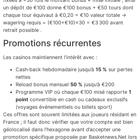
un dépôt de €100 donne €100 bonus + €50 tours dont
chaque tour équivaut à €0,20 = €10 valeur totale →
wagering requis = (€100+€10)×30 = €3 300 avant
retrait possible .
Promotions récurrentes
Les casinos maintiennent l’intérêt avec :
Cash‑back hebdomadaire jusqu’à
15 %
sur pertes
nettes
Reload bonus mensuel
50 %
jusqu’à €200
Programme VIP où chaque €100 misé rapporte
1
point
convertible en cash ou cadeaux exclusifs
(voyages événementiels ou billets sport)
Ces offres sont souvent limitées aux joueurs résidant en
France ; il faut donc vérifier que votre compte est bien
géolocalisé dans l’hexagone avant d’accepter une
promotion spécifique proposée par Basketnews.Net lors