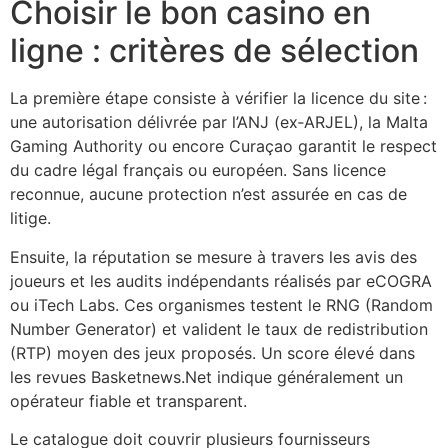
Choisir le bon casino en
ligne : critères de sélection
La première étape consiste à vérifier la licence du site :
une autorisation délivrée par l’ANJ (ex‑ARJEL), la Malta
Gaming Authority ou encore Curaçao garantit le respect
du cadre légal français ou européen. Sans licence
reconnue, aucune protection n’est assurée en cas de
litige.
Ensuite, la réputation se mesure à travers les avis des
joueurs et les audits indépendants réalisés par eCOGRA
ou iTech Labs. Ces organismes testent le RNG (Random
Number Generator) et valident le taux de redistribution
(RTP) moyen des jeux proposés. Un score élevé dans
les revues Basketnews.Net indique généralement un
opérateur fiable et transparent.
Le catalogue doit couvrir plusieurs fournisseurs