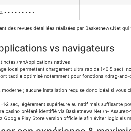
 • • • • • • • • •
t des revues détaillées réalisées par Basketnews.Net qui t
pplications vs navigateurs
tinctes.\n\nApplications natives
age local permettant chargement ultra rapide (<0·5 sec), n
port tactile optimisé notamment pour fonctions «drag‑and‑d
oderne ; aucune installation requise donc idéal si vous c
1·2 sec, légèrement supérieure au natif mais suffisante p
tre casino préféré identifié via Basketnews.Net.\n- Assure
 Google Play Store version officielle afin éviter logiciels ma