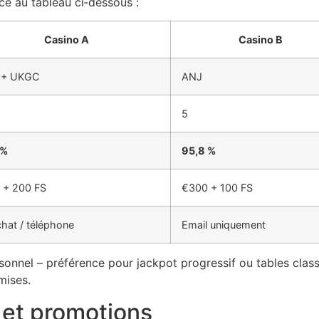
e au tableau ci‑dessous :
Casino A
Casino B
+ UKGC
ANJ
5
 %
95,8 %
 + 200 FS
€300 + 100 FS
chat / téléphone
Email uniquement
sonnel – préférence pour jackpot progressif ou tables class
mises.
 et promotions