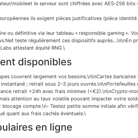
eur/mobile​et le serveur sont chiffrées avec AES‑256 bits 
éennes ils exigent pièces justificatives (pièce identité + 
e ou définitive via leur tableau « responsible gaming ». V
s.Net teste régulièrement ces dispositifs auprès…\n\nEn pr
 Labs attestant équité RNG.\
nt disponibles
oupes couvrent largement vos besoins.\n\n
Cartes bancaires
nstantané ; retrait sous 2–3 jours ouvrés.\n\n
Portefeuilles
ance retrait <24h avec frais minimes (<€2).\n\n
Crypto‑mo
is attention au taux volatile pouvant impacter votre solde 
locage compte.\n- Testez petite somme initiale afin vérifi
é quant aux frais cachés éventuels.\
ulaires en ligne