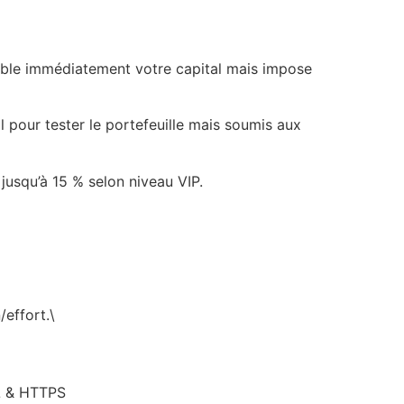
uble immédiatement votre capital mais impose
l pour tester le portefeuille mais soumis aux
jusqu’à 15 % selon niveau VIP.
effort.\
SL & HTTPS