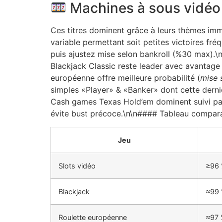
Machines à sous vidéo
Ces titres dominent grâce à leurs thèmes imm
variable permettant soit petites victoires fré
puis ajustez mise selon bankroll (%30 max).\n
Blackjack Classic reste leader avec avantage 
européenne offre meilleure probabilité (
mise 
simples «Player» & «Banker» dont cette der
Cash games Texas Hold’em dominent suivi par
évite bust précoce.\n\n#### Tableau comparat
Jeu
Slots vidéo
≥96
Blackjack
≈99
Roulette européenne
≈97