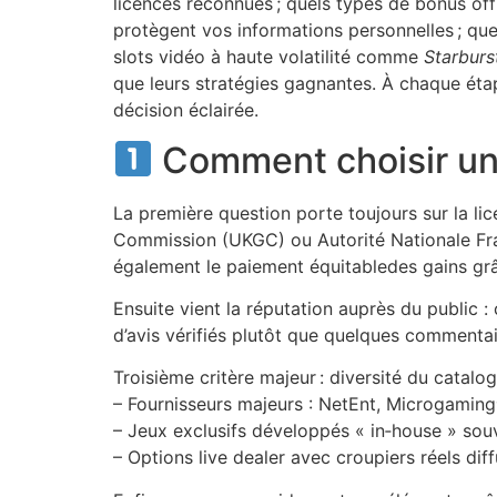
licences reconnues ; quels types de bonus of
protègent vos informations personnelles ; quel
slots vidéo à haute volatilité comme
Starburs
que leurs stratégies gagnantes. À chaque éta
décision éclairée.
Comment choisir un 
La première question porte toujours sur la l
Commission (UKGC) ou Autorité Nationale Fran
également le paiement équitabledes gains grâ
Ensuite vient la réputation auprès du public 
d’avis vérifiés plutôt que quelques commentai
Troisième critère majeur : diversité du catalo
– Fournisseurs majeurs : NetEnt, Microgaming
– Jeux exclusifs développés « in‑house » s
– Options live dealer avec croupiers réels dif