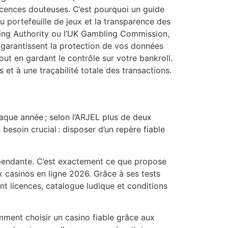
icences douteuses. C’est pourquoi un guide
du portefeuille de jeux et la transparence des
ming Authority ou l’UK Gambling Commission,
é garantissent la protection de vos données
ut en gardant le contrôle sur votre bankroll.
 et à une traçabilité totale des transactions.
aque année ; selon l’ARJEL plus de deux
esoin crucial : disposer d’un repère fiable
dépendante. C’est exactement ce que propose
 casinos en ligne 2026. Grâce à ses tests
t licences, catalogue ludique et conditions
mment choisir un casino fiable grâce aux