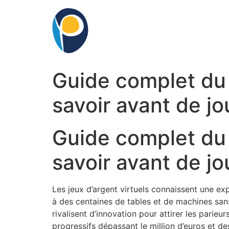
Skip
to
content
Guide complet du 
savoir avant de jo
Guide complet du 
savoir avant de jo
Les jeux d’argent virtuels connaissent une ex
à des centaines de tables et de machines sans
rivalisent d’innovation pour attirer les parie
progressifs dépassant le million d’euros et d