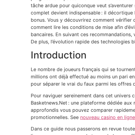
tâche ardue pour quiconque veut s’aventurer 
complet devient indispensable : il décortique l
bonus. Vous y découvrirez comment vérifier 
comment lire les conditions de mise afin d’év
bancaires. En suivant ces recommandations, vo
De plus, l’évolution rapide des technologies b
Introduction
Le nombre de joueurs français qui se tournen
millions ont déjà effectué au moins un pari e
pour séparer le vrai du faux parmi les offres qu
Pour naviguer sereinement dans cet univers c
Basketnews.Net : une plateforme dédiée aux r
approfondis vous pouvez comparer rapidement 
promotionnelles. See
nouveau casino en ligne
Dans ce guide nous passerons en revue toutes