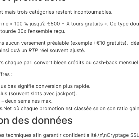
mais trois catégories restent incontournables.
me « 100 % jusqu’à €500 + X tours gratuits ». Ce type do
utourde 30x l’ensemble reçu.
ns aucun versement préalable (exemple : €10 gratuits). Idéa
ainsi qu’à un
RTP
réel souvent ajusté.
rs chaque pari convertibleen crédits ou cash‑back mensuel 
fres :
lus bas signifie conversion plus rapide.
xclus (souvent slots avec jackpot).
el – deux semaines max.
.Net où chaque promotion est classée selon son ratio gain/
ion des données
es techniques afin garantir confidentialité.\n\nCryptage S