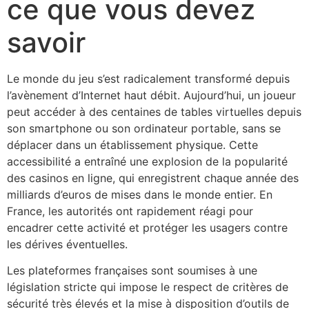
ce que vous devez
savoir
Le monde du jeu s’est radicalement transformé depuis
l’avènement d’Internet haut débit. Aujourd’hui, un joueur
peut accéder à des centaines de tables virtuelles depuis
son smartphone ou son ordinateur portable, sans se
déplacer dans un établissement physique. Cette
accessibilité a entraîné une explosion de la popularité
des casinos en ligne, qui enregistrent chaque année des
milliards d’euros de mises dans le monde entier. En
France, les autorités ont rapidement réagi pour
encadrer cette activité et protéger les usagers contre
les dérives éventuelles.
Les plateformes françaises sont soumises à une
législation stricte qui impose le respect de critères de
sécurité très élevés et la mise à disposition d’outils de