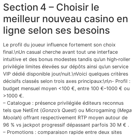
Section 4 – Choisir le
meilleur nouveau casino en
ligne selon ses besoins
Le profil du joueur influence fortement son choix
final.\nUn casual cherche avant tout une interface
intuitive et des bonus modestes tandis qu’un high‑roller
privilégie limites élevées sur dépôts ainsi qu’un service
VIP dédié disponible jour/nuit.\nVoici quelques critères
décisifs classés selon trois axes principaux:\n\n- Profil :
budget mensuel moyen <100 €, entre 100 €–1000 € ou
>1000 €.
– Catalogue : présence privilégiée éditeurs reconnus
tels que NetEnt (
Gonzo’s Quest
) ou Microgaming (
Mega
Moolah
) offrant respectivement RTP moyen autour de
96 % vs jackpot progressif dépassant parfois 30 M € .
– Promotions : comparaison rapide entre deux sites