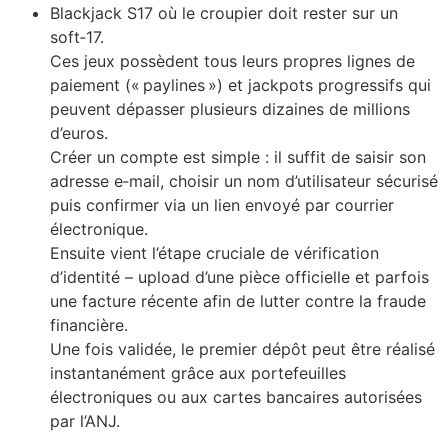
Blackjack S17 où le croupier doit rester sur un
soft‑17.
Ces jeux possèdent tous leurs propres lignes de
paiement (« paylines ») et jackpots progressifs qui
peuvent dépasser plusieurs dizaines de millions
d’euros.
Créer un compte est simple : il suffit de saisir son
adresse e‑mail, choisir un nom d’utilisateur sécurisé
puis confirmer via un lien envoyé par courrier
électronique.
Ensuite vient l’étape cruciale de vérification
d’identité – upload d’une pièce officielle et parfois
une facture récente afin de lutter contre la fraude
financière.
Une fois validée, le premier dépôt peut être réalisé
instantanément grâce aux portefeuilles
électroniques ou aux cartes bancaires autorisées
par l’ANJ.