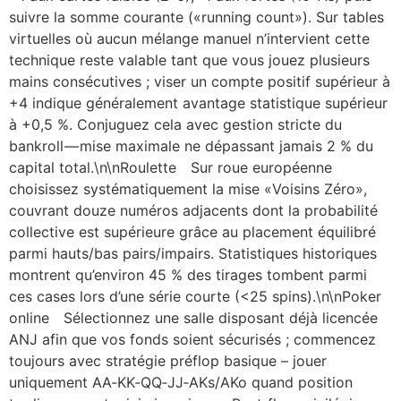
suivre la somme courante («​running count​»). Sur tables
virtuelles où aucun mélange manuel n’intervient cette
technique reste valable tant que vous jouez plusieurs
mains consécutives ; viser un compte positif supérieur à
+4 indique généralement avantage statistique supérieur
à +0,5 %. Conjuguez cela avec gestion stricte du
bankroll — mise maximale ne dépassant jamais 2 % du
capital total.\n\nRoulette Sur roue européenne
choisissez systématiquement la mise «​Voisins Zéro​»,
couvrant douze numéros adjacents dont la probabilité
collective est supérieure grâce au placement équilibré
parmi hauts/bas pairs/impairs. Statistiques historiques
montrent qu’environ 45 % des tirages tombent parmi
ces cases lors d’une série courte (<25 spins).\n\nPoker
online Sélectionnez une salle disposant déjà licencée
ANJ afin que vos fonds soient sécurisés ; commencez
toujours avec stratégie préflop basique ­– jouer
uniquement AA‐KK‐QQ‐JJ‐AKs/AKo quand position