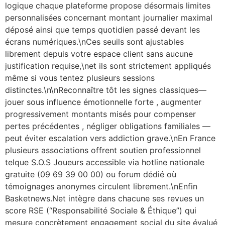
logique chaque plateforme propose désormais limites
personnalisées concernant montant journalier maximal
déposé ainsi que temps quotidien passé devant les
écrans numériques.\nCes seuils sont ajustables
librement depuis votre espace client sans aucune
justification requise,\net ils sont strictement appliqués
même si vous tentez plusieurs sessions
distinctes.\n\nReconnaître tôt les signes classiques—
jouer sous influence émotionnelle forte , augmenter
progressivement montants misés pour compenser
pertes précédentes , négliger obligations familiales —
peut éviter escalation vers addiction grave.\nEn France
plusieurs associations offrent soutien professionnel
telque S.O.S Joueurs accessible via hotline nationale
gratuite (09 69 39 00 00) ou forum dédié où
témoignages anonymes circulent librement.\nEnfin
Basketnews.Net intègre dans chacune ses revues un
score RSE (“Responsabilité Sociale & Éthique”) qui
mesure concrètement engagement social du site évalué