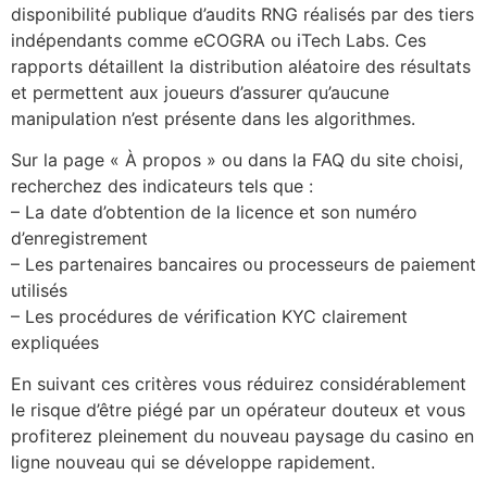
disponibilité publique d’audits RNG réalisés par des tiers
indépendants comme eCOGRA ou iTech Labs. Ces
rapports détaillent la distribution aléatoire des résultats
et permettent aux joueurs d’assurer qu’aucune
manipulation n’est présente dans les algorithmes.
Sur la page « À propos » ou dans la FAQ du site choisi,
recherchez des indicateurs tels que :
– La date d’obtention de la licence et son numéro
d’enregistrement
– Les partenaires bancaires ou processeurs de paiement
utilisés
– Les procédures de vérification KYC clairement
expliquées
En suivant ces critères vous réduirez considérablement
le risque d’être piégé par un opérateur douteux et vous
profiterez pleinement du nouveau paysage du casino en
ligne nouveau qui se développe rapidement.