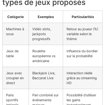
types de jeux proposés
Catégorie
Exemples
Particularités
Machines à
Vidéo slots,
Retour au joueur (%)
sous
jackpots
variable selon le
progressifs
thème
Jeux de
Roulette
Influence du bordier
table
européenne vs
sur la probabilité
américaine
Jeux avec
Blackjack Live,
Interaction réelle
croupier en
Baccarat Live
grâce au streaming
direct
HD
Paris
Pari combiné sur
Possibilité d’utiliser
sportifs
événements
les gains
intégrés
majeurs
instantanément