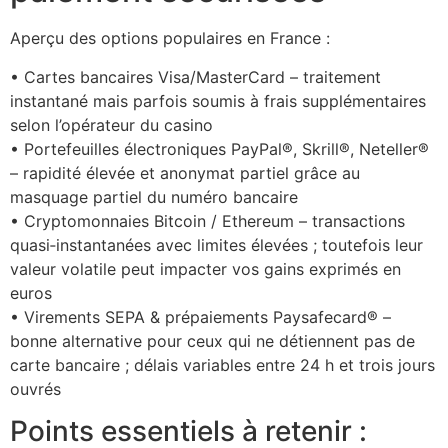
Aperçu des options populaires en France :
• Cartes bancaires Visa/MasterCard – traitement
instantané mais parfois soumis à frais supplémentaires
selon l’opérateur du casino
• Portefeuilles électroniques PayPal®, Skrill®, Neteller®
– rapidité élevée et anonymat partiel grâce au
masquage partiel du numéro bancaire
• Cryptomonnaies Bitcoin / Ethereum – transactions
quasi‑instantanées avec limites élevées ; toutefois leur
valeur volatile peut impacter vos gains exprimés en
euros
• Virements SEPA & prépaiements Paysafecard® –
bonne alternative pour ceux qui ne détiennent pas de
carte bancaire ; délais variables entre 24 h et trois jours
ouvrés
Points essentiels à retenir :