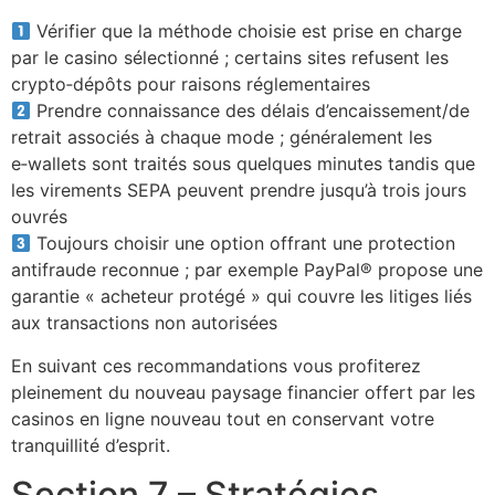
Vérifier que la méthode choisie est prise en charge
par le casino sélectionné ; certains sites refusent les
crypto‑dépôts pour raisons réglementaires
Prendre connaissance des délais d’encaissement/de
retrait associés à chaque mode ; généralement les
e‑wallets sont traités sous quelques minutes tandis que
les virements SEPA peuvent prendre jusqu’à trois jours
ouvrés
Toujours choisir une option offrant une protection
antifraude reconnue ; par exemple PayPal® propose une
garantie « acheteur protégé » qui couvre les litiges liés
aux transactions non autorisées
En suivant ces recommandations vous profiterez
pleinement du nouveau paysage financier offert par les
casinos en ligne nouveau tout en conservant votre
tranquillité d’esprit.
Section 7 – Stratégies