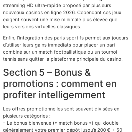
streaming HD ultra‑rapide proposé par plusieurs
nouveaux casinos en ligne 2026. Cependant ces jeux
exigent souvent une mise minimale plus élevée que
leurs versions virtuelles classiques.
Enfin, l’intégration des paris sportifs permet aux joueurs
d’utiliser leurs gains immédiats pour placer un pari
combiné sur un match footballistique ou un tournoi
tennis sans quitter la plateforme principale du casino.
Section 5 – Bonus &
promotions : comment en
profiter intelligemment
Les offres promotionnelles sont souvent divisées en
plusieurs catégories :
– Le bonus bienvenue (« match bonus ») qui double
généralement votre premier dépôt jusqu’à 200 € + 50