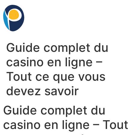
Skip
to
content
Guide complet du
casino en ligne –
Tout ce que vous
devez savoir
Guide complet du
casino en ligne – Tout