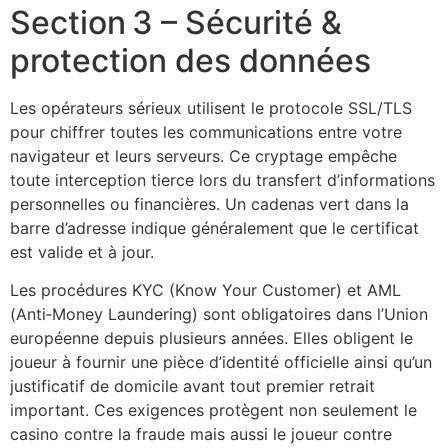
Section 3 – Sécurité &
protection des données
Les opérateurs sérieux utilisent le protocole SSL/TLS
pour chiffrer toutes les communications entre votre
navigateur et leurs serveurs. Ce cryptage empêche
toute interception tierce lors du transfert d’informations
personnelles ou financières. Un cadenas vert dans la
barre d’adresse indique généralement que le certificat
est valide et à jour.
Les procédures KYC (Know Your Customer) et AML
(Anti‑Money Laundering) sont obligatoires dans l’Union
européenne depuis plusieurs années. Elles obligent le
joueur à fournir une pièce d’identité officielle ainsi qu’un
justificatif de domicile avant tout premier retrait
important. Ces exigences protègent non seulement le
casino contre la fraude mais aussi le joueur contre