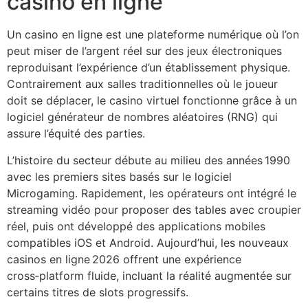
casino en ligne
Un casino en ligne est une plateforme numérique où l’on
peut miser de l’argent réel sur des jeux électroniques
reproduisant l’expérience d’un établissement physique.
Contrairement aux salles traditionnelles où le joueur
doit se déplacer, le casino virtuel fonctionne grâce à un
logiciel générateur de nombres aléatoires (RNG) qui
assure l’équité des parties.
L’histoire du secteur débute au milieu des années 1990
avec les premiers sites basés sur le logiciel
Microgaming. Rapidement, les opérateurs ont intégré le
streaming vidéo pour proposer des tables avec croupier
réel, puis ont développé des applications mobiles
compatibles iOS et Android. Aujourd’hui, les nouveaux
casinos en ligne 2026 offrent une expérience
cross‑platform fluide, incluant la réalité augmentée sur
certains titres de slots progressifs.