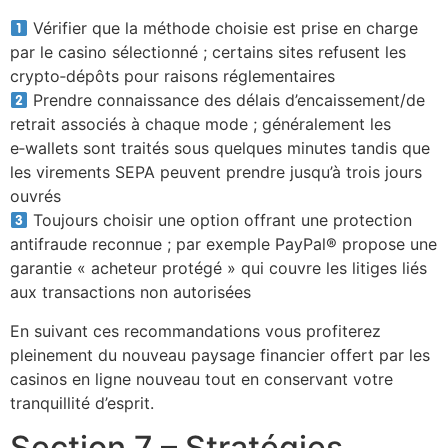
Vérifier que la méthode choisie est prise en charge
par le casino sélectionné ; certains sites refusent les
crypto‑dépôts pour raisons réglementaires
Prendre connaissance des délais d’encaissement/de
retrait associés à chaque mode ; généralement les
e‑wallets sont traités sous quelques minutes tandis que
les virements SEPA peuvent prendre jusqu’à trois jours
ouvrés
Toujours choisir une option offrant une protection
antifraude reconnue ; par exemple PayPal® propose une
garantie « acheteur protégé » qui couvre les litiges liés
aux transactions non autorisées
En suivant ces recommandations vous profiterez
pleinement du nouveau paysage financier offert par les
casinos en ligne nouveau tout en conservant votre
tranquillité d’esprit.
Section 7 – Stratégies