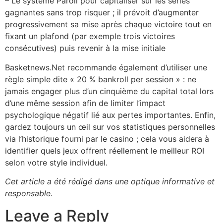
– Le système Paroli pour capitaliser sur les séries
gagnantes sans trop risquer ; il prévoit d’augmenter
progressivement sa mise après chaque victoire tout en
fixant un plafond (par exemple trois victoires
consécutives) puis revenir à la mise initiale
Basketnews.Net recommande également d’utiliser une
règle simple dite « 20 % bankroll per session » : ne
jamais engager plus d’un cinquième du capital total lors
d’une même session afin de limiter l’impact
psychologique négatif lié aux pertes importantes. Enfin,
gardez toujours un œil sur vos statistiques personnelles
via l’historique fourni par le casino ; cela vous aidera à
identifier quels jeux offrent réellement le meilleur ROI
selon votre style individuel.
Cet article a été rédigé dans une optique informative et
responsable.
Leave a Reply