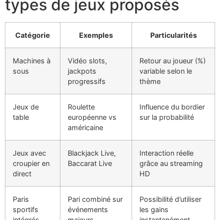
types de jeux proposés
Catégorie
Exemples
Particularités
Machines à
Vidéo slots,
Retour au joueur (%)
sous
jackpots
variable selon le
progressifs
thème
Jeux de
Roulette
Influence du bordier
table
européenne vs
sur la probabilité
américaine
Jeux avec
Blackjack Live,
Interaction réelle
croupier en
Baccarat Live
grâce au streaming
direct
HD
Paris
Pari combiné sur
Possibilité d’utiliser
sportifs
événements
les gains
intégrés
majeurs
instantanément