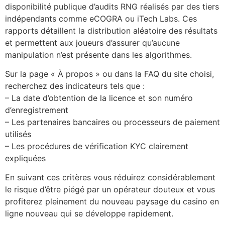
disponibilité publique d’audits RNG réalisés par des tiers
indépendants comme eCOGRA ou iTech Labs. Ces
rapports détaillent la distribution aléatoire des résultats
et permettent aux joueurs d’assurer qu’aucune
manipulation n’est présente dans les algorithmes.
Sur la page « À propos » ou dans la FAQ du site choisi,
recherchez des indicateurs tels que :
– La date d’obtention de la licence et son numéro
d’enregistrement
– Les partenaires bancaires ou processeurs de paiement
utilisés
– Les procédures de vérification KYC clairement
expliquées
En suivant ces critères vous réduirez considérablement
le risque d’être piégé par un opérateur douteux et vous
profiterez pleinement du nouveau paysage du casino en
ligne nouveau qui se développe rapidement.