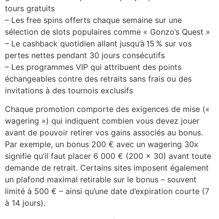
tours gratuits
– Les free spins offerts chaque semaine sur une
sélection de slots populaires comme « Gonzo’s Quest »
– Le cashback quotidien allant jusqu’à 15 % sur vos
pertes nettes pendant 30 jours consécutifs
– Les programmes VIP qui attribuent des points
échangeables contre des retraits sans frais ou des
invitations à des tournois exclusifs
Chaque promotion comporte des exigences de mise («
wagering ») qui indiquent combien vous devez jouer
avant de pouvoir retirer vos gains associés au bonus.
Par exemple, un bonus 200 € avec un wagering 30x
signifie qu’il faut placer 6 000 € (200 × 30) avant toute
demande de retrait. Certains sites imposent également
un plafond maximal retirable sur le bonus – souvent
limité à 500 € – ainsi qu’une date d’expiration courte (7
à 14 jours).