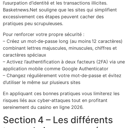
l’usurpation d’identité et les transactions illicites.
Basketnews.Net souligne que les sites qui simplifient
excessivement ces étapes peuvent cacher des
pratiques peu scrupuleuses.
Pour renforcer votre propre sécurité :
– Créez un mot‑de‑passe long (au moins 12 caractères)
combinant lettres majuscules, minuscules, chiffres et
caractères spéciaux
– Activez l’authentification à deux facteurs (2FA) via une
application mobile comme Google Authenticator
– Changez régulièrement votre mot‑de‑passe et évitez
d’utiliser le même sur plusieurs sites
En appliquant ces bonnes pratiques vous limiterez les
risques liés aux cyber‑attaques tout en profitant
sereinement du casino en ligne 2026.
Section 4 – Les différents