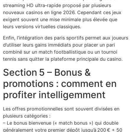
streaming HD ultra‑rapide proposé par plusieurs
nouveaux casinos en ligne 2026. Cependant ces jeux
exigent souvent une mise minimale plus élevée que
leurs versions virtuelles classiques.
Enfin, l’intégration des paris sportifs permet aux joueurs
d’utiliser leurs gains immédiats pour placer un pari
combiné sur un match footballistique ou un tournoi
tennis sans quitter la plateforme principale du casino.
Section 5 – Bonus &
promotions : comment en
profiter intelligemment
Les offres promotionnelles sont souvent divisées en
plusieurs catégories :
– Le bonus bienvenue (« match bonus ») qui double
généralement votre premier dépôt jusqu’à 200 € + 50