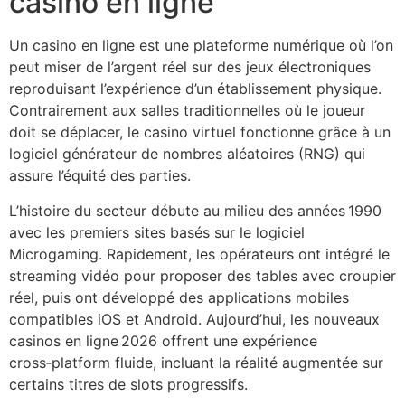
casino en ligne
Un casino en ligne est une plateforme numérique où l’on
peut miser de l’argent réel sur des jeux électroniques
reproduisant l’expérience d’un établissement physique.
Contrairement aux salles traditionnelles où le joueur
doit se déplacer, le casino virtuel fonctionne grâce à un
logiciel générateur de nombres aléatoires (RNG) qui
assure l’équité des parties.
L’histoire du secteur débute au milieu des années 1990
avec les premiers sites basés sur le logiciel
Microgaming. Rapidement, les opérateurs ont intégré le
streaming vidéo pour proposer des tables avec croupier
réel, puis ont développé des applications mobiles
compatibles iOS et Android. Aujourd’hui, les nouveaux
casinos en ligne 2026 offrent une expérience
cross‑platform fluide, incluant la réalité augmentée sur
certains titres de slots progressifs.