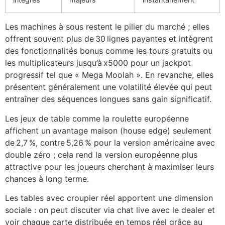
Les machines à sous restent le pilier du marché ; elles
offrent souvent plus de 30 lignes payantes et intègrent
des fonctionnalités bonus comme les tours gratuits ou
les multiplicateurs jusqu’à x5000 pour un jackpot
progressif tel que « Mega Moolah ». En revanche, elles
présentent généralement une volatilité élevée qui peut
entraîner des séquences longues sans gain significatif.
Les jeux de table comme la roulette européenne
affichent un avantage maison (house edge) seulement
de 2,7 %, contre 5,26 % pour la version américaine avec
double zéro ; cela rend la version européenne plus
attractive pour les joueurs cherchant à maximiser leurs
chances à long terme.
Les tables avec croupier réel apportent une dimension
sociale : on peut discuter via chat live avec le dealer et
voir chaque carte distribuée en temps réel grâce au