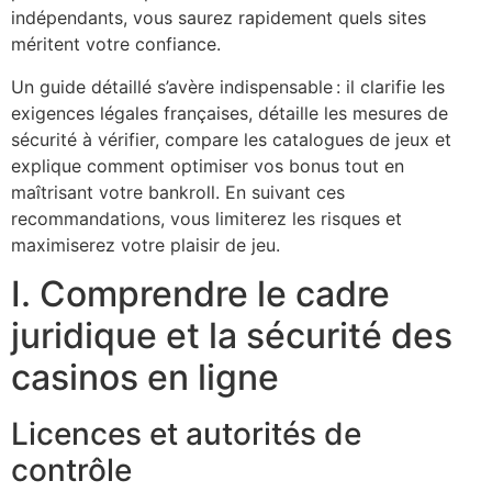
indépendants, vous saurez rapidement quels sites
méritent votre confiance.
Un guide détaillé s’avère indispensable : il clarifie les
exigences légales françaises, détaille les mesures de
sécurité à vérifier, compare les catalogues de jeux et
explique comment optimiser vos bonus tout en
maîtrisant votre bankroll. En suivant ces
recommandations, vous limiterez les risques et
maximiserez votre plaisir de jeu.
I. Comprendre le cadre
juridique et la sécurité des
casinos en ligne
Licences et autorités de
contrôle