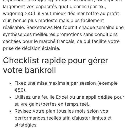
largement vos capacités quotidiennes (par ex.,
wagering ×40), il vaut mieux décliner l’offre au profit
d’un bonus plus modeste mais plus facilement
réalisable. Basketnews.Net fournit chaque semaine une
synthèse des meilleures promotions sans conditions
cachées pour le marché français, ce qui facilite votre
prise de décision éclairée.
Checklist rapide pour gérer
votre bankroll
Fixez une mise maximale par session (exemple
€50).
Utilisez une feuille Excel ou une appli dédiée pour
suivre gains/pertes en temps réel.
Révisez votre plan tous les mois selon vos
performances réelles afin d’ajuster limites et
stratégies.