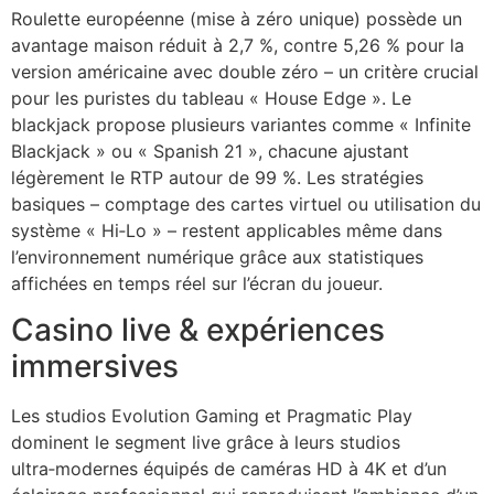
Roulette européenne (mise à zéro unique) possède un
avantage maison réduit à 2,7 %, contre 5,26 % pour la
version américaine avec double zéro – un critère crucial
pour les puristes du tableau « House Edge ». Le
blackjack propose plusieurs variantes comme « Infinite
Blackjack » ou « Spanish 21 », chacune ajustant
légèrement le RTP autour de 99 %. Les stratégies
basiques – comptage des cartes virtuel ou utilisation du
système « Hi‑Lo » – restent applicables même dans
l’environnement numérique grâce aux statistiques
affichées en temps réel sur l’écran du joueur.
Casino live & expériences
immersives
Les studios Evolution Gaming et Pragmatic Play
dominent le segment live grâce à leurs studios
ultra‑modernes équipés de caméras HD à 4K et d’un