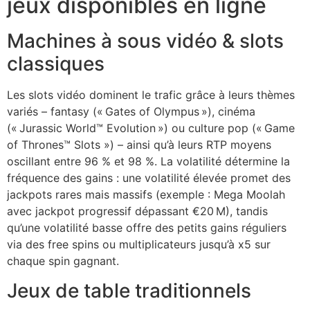
jeux disponibles en ligne
Machines à sous vidéo & slots
classiques
Les slots vidéo dominent le trafic grâce à leurs thèmes
variés – fantasy (« Gates of Olympus »), cinéma
(« Jurassic World™ Evolution ») ou culture pop (« Game
of Thrones™ Slots ») – ainsi qu’à leurs RTP moyens
oscillant entre 96 % et 98 %. La volatilité détermine la
fréquence des gains : une volatilité élevée promet des
jackpots rares mais massifs (exemple : Mega Moolah
avec jackpot progressif dépassant €20 M), tandis
qu’une volatilité basse offre des petits gains réguliers
via des free spins ou multiplicateurs jusqu’à x5 sur
chaque spin gagnant.
Jeux de table traditionnels