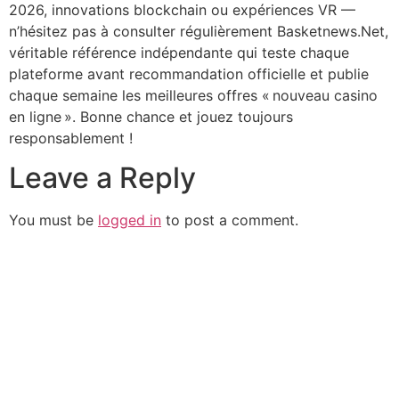
2026, innovations blockchain ou expériences VR —
n’hésitez pas à consulter régulièrement Basketnews.Net,
véritable référence indépendante qui teste chaque
plateforme avant recommandation officielle et publie
chaque semaine les meilleures offres « nouveau casino
en ligne ». Bonne chance et jouez toujours
responsablement !
Leave a Reply
You must be
logged in
to post a comment.