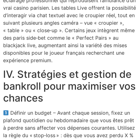
éclairage professionnel qui reproduisent l’ambiance d’un
vrai casino parisien. Les tables Live offrent la possibilité
d’interagir via chat textuel avec le croupier réel, tout en
suivant plusieurs angles caméra – vue « croupier »,
« table » ou « close‑up ». Certains jeux intègrent même
des paris side‑bet comme le « Perfect Pairs » au
blackjack live, augmentant ainsi la variété des mises
disponibles pour le joueur français recherchant une
expérience premium.
IV. Stratégies et gestion de
bankroll pour maximiser vos
chances
Définir un budget – Avant chaque session, fixez un
plafond quotidien ou hebdomadaire que vous êtes prêt
à perdre sans affecter vos dépenses courantes. Utilisez
la règle du « stop‑loss » : dès que vous avez perdu X %