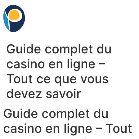
Skip
to
content
Guide complet du
casino en ligne –
Tout ce que vous
devez savoir
Guide complet du
casino en ligne – Tout