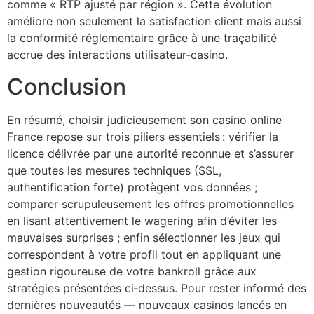
comme « RTP ajusté par région ». Cette évolution
améliore non seulement la satisfaction client mais aussi
la conformité réglementaire grâce à une traçabilité
accrue des interactions utilisateur‑casino.
Conclusion
En résumé, choisir judicieusement son casino online
France repose sur trois piliers essentiels : vérifier la
licence délivrée par une autorité reconnue et s’assurer
que toutes les mesures techniques (SSL,
authentification forte) protègent vos données ;
comparer scrupuleusement les offres promotionnelles
en lisant attentivement le wagering afin d’éviter les
mauvaises surprises ; enfin sélectionner les jeux qui
correspondent à votre profil tout en appliquant une
gestion rigoureuse de votre bankroll grâce aux
stratégies présentées ci‑dessus. Pour rester informé des
dernières nouveautés — nouveaux casinos lancés en