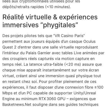
liées aux cryptomonnaies utilisées pour les
dépôts/retraits rapides (<10 minutes).
Réalité virtuelle & expériences
immersives “phygitales”
Des projets pilotes tels que “VR Casino Paris”
permettent aux joueurs équipés d’un casque Oculus
Quest 2 d’entrer dans une salle virtuelle reproduisant
l’intérieur du Palais Garnier avec tables Live animées par
des croupiers réels capturés via motion capture en
temps réel. La latence ultra‑faible (<20 ms) assure que
chaque mise apparaît instantanément sur votre écran
virtuel, créant ainsi une immersion quasi physique tout
en restant chez soi. Pour profiter pleinement de ces
expériences, il faut disposer d’une connexion fibre ≥100
Mbps et d’un PC capable de supporter Unity/Unreal
Engine au minimum RTX 3060 GPU – exigences que
Basketnews.Net souligne dans ses guides techniques