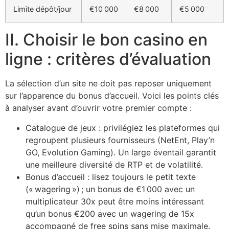
Limite dépôt/jour
€10 000
€8 000
€5 000
II. Choisir le bon casino en
ligne : critères d’évaluation
La sélection d’un site ne doit pas reposer uniquement
sur l’apparence du bonus d’accueil. Voici les points clés
à analyser avant d’ouvrir votre premier compte :
Catalogue de jeux : privilégiez les plateformes qui
regroupent plusieurs fournisseurs (NetEnt, Play’n
GO, Evolution Gaming). Un large éventail garantit
une meilleure diversité de RTP et de volatilité.
Bonus d’accueil : lisez toujours le petit texte
(« wagering ») ; un bonus de €1 000 avec un
multiplicateur 30x peut être moins intéressant
qu’un bonus €200 avec un wagering de 15x
accompagné de free spins sans mise maximale.