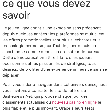
ce que vous devez
savoir
Le jeu en ligne connaît une explosion sans précédent
depuis quelques années : les plateformes se multiplient,
les offres promotionnelles sont plus alléchantes et la
technologie permet aujourd’hui de jouer depuis un
smartphone comme depuis un ordinateur de bureau.
Cette démocratisation attire à la fois les joueurs
occasionnels et les passionnés de stratégies, tous
désireux de profiter d’une expérience immersive sans se
déplacer.
Pour vous aider à naviguer dans cet univers dense, nous
vous invitons à consulter le site de référence
Basketnews.Net, qui propose chaque jour des
classements actualisés du
nouveau casino en ligne
le
plus fiable et le plus innovant. Grâce à leurs tests