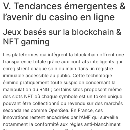
V. Tendances émergentes &
l’avenir du casino en ligne
Jeux basés sur la blockchain &
NFT gaming
Les plateformes qui intègrent la blockchain offrent une
transparence totale grâce aux contrats intelligents qui
enregistrent chaque spin ou main dans un registre
immuable accessible au public. Cette technologie
élimine pratiquement toute suspicion concernant la
manipulation du RNG ; certains sites proposent même
des slots NFT où chaque symbole est un token unique
pouvant être collectionné ou revendu sur des marchés
secondaires comme OpenSea. En France, ces
innovations restent encadrées par l’AMF qui surveille
notamment la conformité aux règles anti‑blanchiment