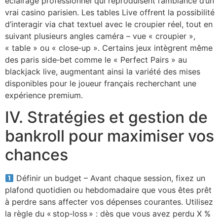
éclairage professionnel qui reproduisent l’ambiance d’un
vrai casino parisien. Les tables Live offrent la possibilité
d’interagir via chat textuel avec le croupier réel, tout en
suivant plusieurs angles caméra – vue « croupier »,
« table » ou « close‑up ». Certains jeux intègrent même
des paris side‑bet comme le « Perfect Pairs » au
blackjack live, augmentant ainsi la variété des mises
disponibles pour le joueur français recherchant une
expérience premium.
IV. Stratégies et gestion de
bankroll pour maximiser vos
chances
Définir un budget – Avant chaque session, fixez un
plafond quotidien ou hebdomadaire que vous êtes prêt
à perdre sans affecter vos dépenses courantes. Utilisez
la règle du « stop‑loss » : dès que vous avez perdu X %