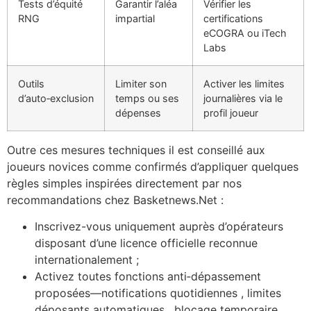
Tests d’équité
Garantir l’aléa
Vérifier les
RNG
impartial
certifications
eCOGRA ou iTech
Labs
Outils
Limiter son
Activer les limites
d’auto‑exclusion
temps ou ses
journalières via le
dépenses
profil joueur
Outre ces mesures techniques il est conseillé aux
joueurs novices comme confirmés d’appliquer quelques
règles simples inspirées directement par nos
recommandations chez Basketnews.Net :
Inscrivez-vous uniquement auprès d’opérateurs
disposant d’une licence officielle reconnue
internationalement ;
Activez toutes fonctions anti‑dépassement
proposées—notifications quotidiennes , limites
déposants automatiques , blocage temporaire