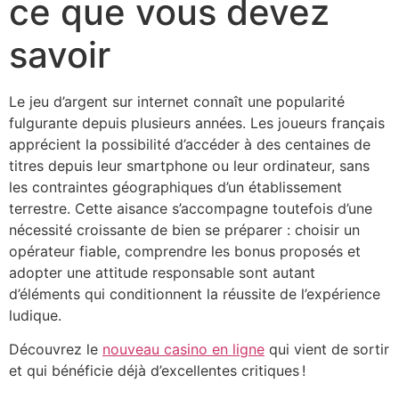
ce que vous devez
savoir
Le jeu d’argent sur internet connaît une popularité
fulgurante depuis plusieurs années. Les joueurs français
apprécient la possibilité d’accéder à des centaines de
titres depuis leur smartphone ou leur ordinateur, sans
les contraintes géographiques d’un établissement
terrestre. Cette aisance s’accompagne toutefois d’une
nécessité croissante de bien se préparer : choisir un
opérateur fiable, comprendre les bonus proposés et
adopter une attitude responsable sont autant
d’éléments qui conditionnent la réussite de l’expérience
ludique.
Découvrez le
nouveau casino en ligne
qui vient de sortir
et qui bénéficie déjà d’excellentes critiques !