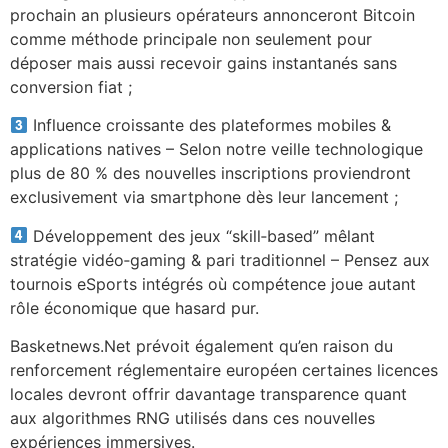
prochain an plusieurs opérateurs annonceront Bitcoin
comme méthode principale non seulement pour
déposer mais aussi recevoir gains instantanés sans
conversion fiat ;
Influence croissante des plateformes mobiles &
applications natives – Selon notre veille technologique
plus de 80 % des nouvelles inscriptions proviendront
exclusivement via smartphone dès leur lancement ;
Développement des jeux “skill‑based” mêlant
stratégie vidéo‑gaming & pari traditionnel – Pensez aux
tournois eSports intégrés où compétence joue autant
rôle économique que hasard pur.
Basketnews.Net prévoit également qu’en raison du
renforcement réglementaire européen certaines licences
locales devront offrir davantage transparence quant
aux algorithmes RNG utilisés dans ces nouvelles
expériences immersives.