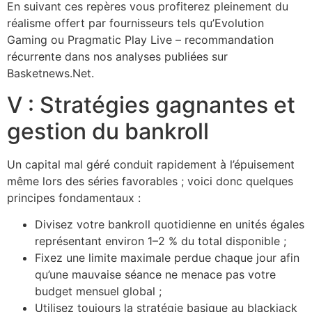
En suivant ces repères vous profiterez pleinement du
réalisme offert par fournisseurs tels qu’Evolution
Gaming ou Pragmatic Play Live – recommandation
récurrente dans nos analyses publiées sur
Basketnews.Net.
V : Stratégies gagnantes et
gestion du bankroll
Un capital mal géré conduit rapidement à l’épuisement
même lors des séries favorables ; voici donc quelques
principes fondamentaux :
Divisez votre bankroll quotidienne en unités égales
représentant environ 1–2 % du total disponible ;
Fixez une limite maximale perdue chaque jour afin
qu’une mauvaise séance ne menace pas votre
budget mensuel global ;
Utilisez toujours la stratégie basique au blackjack