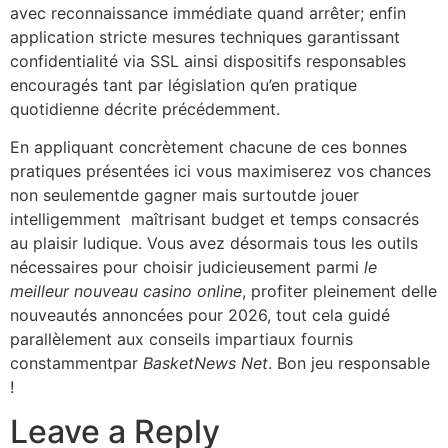
avec reconnaissance immédiate quand arrêter; enfin
application stricte mesures techniques garantissant
confidentialité via SSL ainsi dispositifs responsables
encouragés tant par législation qu’en pratique
quotidienne décrite précédemment.
En appliquant concrètement chacune de ces bonnes
pratiques présentées ici vous maximiserez vos chances
non seulementde gagner mais surtoutde jouer
intelligemment ­ maîtrisant budget et temps consacrés
au plaisir ludique.​ Vous avez désormais tous les outils
nécessaires pour choisir judicieusement parmi
le
meilleur nouveau casino online
, profiter pleinement delle
nouveautés annoncées pour 2026, tout cela guidé
parallèlement aux conseils impartiaux fournis
constammentpar
BasketNews Net
. Bon jeu responsable
!
Leave a Reply