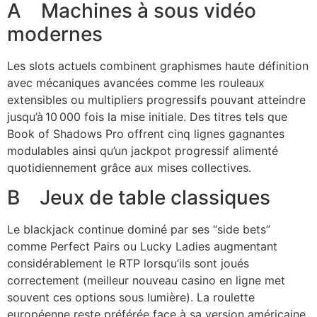
A Machines à sous vidéo
modernes
Les slots actuels combinent graphismes haute définition
avec mécaniques avancées comme les rouleaux
extensibles ou multipliers progressifs pouvant atteindre
jusqu’à 10 000 fois la mise initiale. Des titres tels que
Book of Shadows Pro offrent cinq lignes gagnantes
modulables ainsi qu’un jackpot progressif alimenté
quotidiennement grâce aux mises collectives.
B Jeux de table classiques
Le blackjack continue dominé par ses “side bets”
comme Perfect Pairs ou Lucky Ladies augmentant
considérablement le RTP lorsqu’ils sont joués
correctement (meilleur nouveau casino en ligne met
souvent ces options sous lumière). La roulette
européenne reste préférée face à sa version américaine