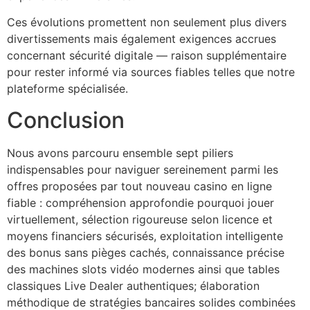
Ces évolutions promettent non seulement plus divers
divertissements mais également exigences accrues
concernant sécurité digitale — raison supplémentaire
pour rester informé via sources fiables telles que notre
plateforme spécialisée.
Conclusion
Nous avons parcouru ensemble sept piliers
indispensables pour naviguer sereinement parmi les
offres proposées par tout nouveau casino en ligne
fiable : compréhension approfondie pourquoi jouer
virtuellement, sélection rigoureuse selon licence et
moyens financiers sécurisés, exploitation intelligente
des bonus sans pièges cachés, connaissance précise
des machines slots vidéo modernes ainsi que tables
classiques Live Dealer authentiques; élaboration
méthodique de stratégies bancaires solides combinées