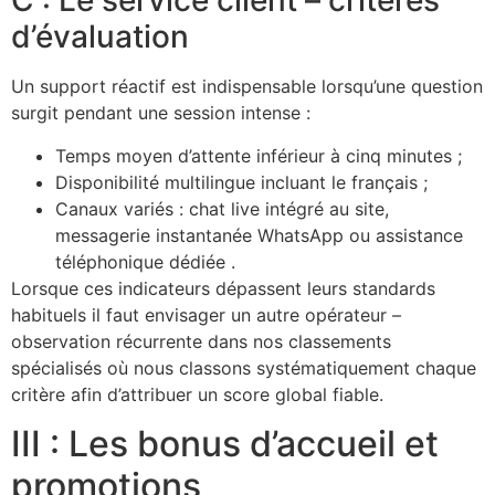
C : Le service client – critères
d’évaluation
Un support réactif est indispensable lorsqu’une question
surgit pendant une session intense :
Temps moyen d’attente inférieur à cinq minutes ;
Disponibilité multilingue incluant le français ;
Canaux variés : chat live intégré au site,
messagerie instantanée WhatsApp ou assistance
téléphonique dédiée .
Lorsque ces indicateurs dépassent leurs standards
habituels il faut envisager un autre opérateur –
observation récurrente dans nos classements
spécialisés où nous classons systématiquement chaque
critère afin d’attribuer un score global fiable.
III : Les bonus d’accueil et
promotions