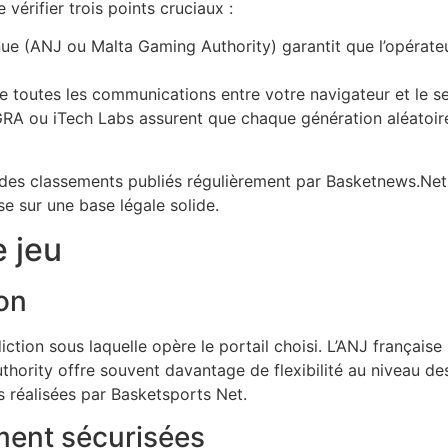
 vérifier trois points cruciaux :
nue (ANJ ou Malta Gaming Authority) garantit que l’opérateu
 toutes les communications entre votre navigateur et le serv
RA ou iTech Labs assurent que chaque génération aléatoir
n des classements publiés régulièrement par Basketnews.Ne
 sur une base légale solide.
e jeu
ion
diction sous laquelle opère le portail choisi. L’ANJ français
thority offre souvent davantage de flexibilité au niveau d
 réalisées par Basketsports Net.
ment sécurisées