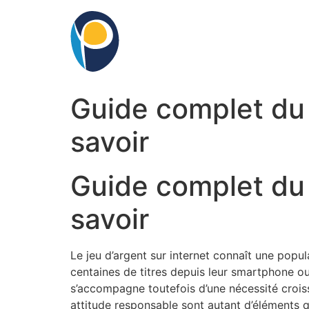
Skip
to
content
Guide complet du 
savoir
Guide complet du 
savoir
Le jeu d’argent sur internet connaît une popul
centaines de titres depuis leur smartphone ou
s’accompagne toutefois d’une nécessité crois
attitude responsable sont autant d’éléments qu