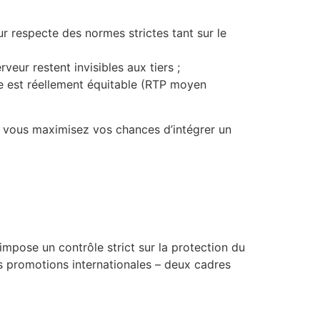
r respecte des normes strictes tant sur le
eur restent invisibles aux tiers ;
e est réellement équitable (RTP moyen
t vous maximisez vos chances d’intégrer un
e impose un contrôle strict sur la protection du
es promotions internationales – deux cadres