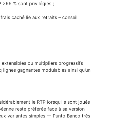
P >96 % sont privilégiés ;
rais caché lié aux retraits – conseil
xtensibles ou multipliers progressifs
nq lignes gagnantes modulables ainsi qu’un
dérablement le RTP lorsqu’ils sont joués
péenne reste préférée face à sa version
deux variantes simples — Punto Banco très