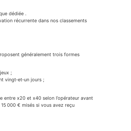
que dédiée .
rvation récurrente dans nos classements
roposent généralement trois formes
jeux ;
 vingt‑et‑un jours ;
re entre x20 et x40 selon l’opérateur avant
 15 000 € misés si vous avez reçu