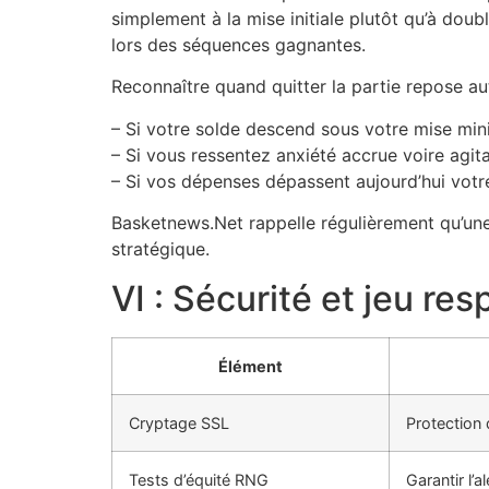
simplement à la mise initiale plutôt qu’à dou
lors des séquences gagnantes.
Reconnaître quand quitter la partie repose au
– Si votre solde descend sous votre mise min
– Si vous ressentez anxiété accrue voire agit
– Si vos dépenses dépassent aujourd’hui vot
Basketnews.Net rappelle régulièrement qu’u
stratégique.
VI : Sécurité et jeu re
Élément
Cryptage SSL
Protection
Tests d’équité RNG
Garantir l’a