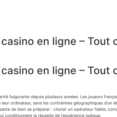
casino en ligne – Tout
casino en ligne – Tout
arité fulgurante depuis plusieurs années. Les joueurs frança
 leur ordinateur, sans les contraintes géographiques d’un é
sante de bien se préparer : choisir un opérateur fiable, c
i conditionnent la réussite de l’expérience ludique.