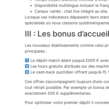
Disponibilité multilingue incluant le franç
Canaux variés : chat live intégré au si
Lorsque ces indicateurs dépassent leurs stand
spécialisés où nous classons systématiquement
III : Les bonus d’accue
Les nouveaux établissements comme celui pré
principales :
Le dépôt‑match allant jusqu’à 2000 € avec u
Les tours gratuits attribués sur des machin
Le cash‑back quotidien offrant jusqu’à‑15 
Ces offres s’accompagnent toujours d’une cond
tout retrait possible. Par exemple un bonus
exactement 500 € supplémentaires.
Pour optimiser votre premier dépôt il convien