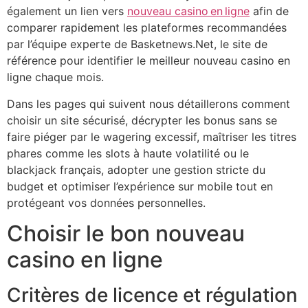
également un lien vers
nouveau casino en ligne
afin de
comparer rapidement les plateformes recommandées
par l’équipe experte de Basketnews.Net, le site de
référence pour identifier le meilleur nouveau casino en
ligne chaque mois.
Dans les pages qui suivent nous détaillerons comment
choisir un site sécurisé, décrypter les bonus sans se
faire piéger par le wagering excessif, maîtriser les titres
phares comme les slots à haute volatilité ou le
blackjack français, adopter une gestion stricte du
budget et optimiser l’expérience sur mobile tout en
protégeant vos données personnelles.
Choisir le bon nouveau
casino en ligne
Critères de licence et régulation