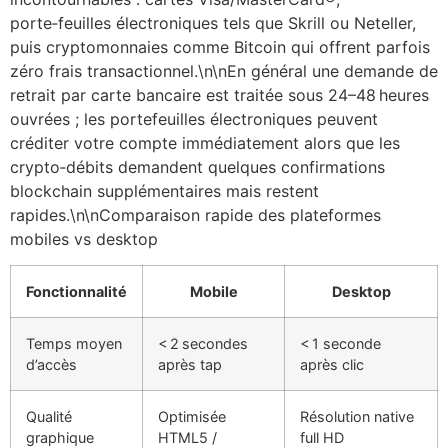
porte‑feuilles électroniques tels que Skrill ou Neteller,
puis cryptomonnaies comme Bitcoin qui offrent parfois
zéro frais transactionnel.\n\nEn général une demande de
retrait par carte bancaire est traitée sous 24–48 heures
ouvrées ; les portefeuilles électroniques peuvent
créditer votre compte immédiatement alors que les
crypto‑débits demandent quelques confirmations
blockchain supplémentaires mais restent
rapides.\n\nComparaison rapide des plateformes
mobiles vs desktop
Fonctionnalité
Mobile
Desktop
Temps moyen
< 2 secondes
< 1 seconde
d’accès
après tap
après clic
Qualité
Optimisée
Résolution native
graphique
HTML5 /
full HD