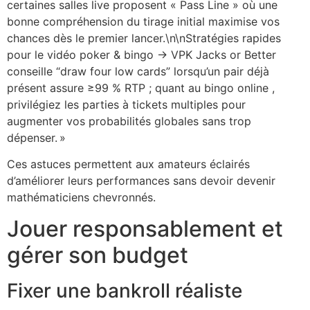
certaines salles live proposent « Pass Line » où une
bonne compréhension du tirage initial maximise vos
chances dès le premier lancer.\n\nStratégies rapides
pour le vidéo poker & bingo → VPK Jacks or Better
conseille “draw four low cards” lorsqu’un pair déjà
présent assure ≥99 % RTP ; quant au bingo online ,
privilégiez les parties à tickets multiples pour
augmenter vos probabilités globales sans trop
dépenser. »
Ces astuces permettent aux amateurs éclairés
d’améliorer leurs performances sans devoir devenir
mathématiciens chevronnés.
Jouer responsablement et
gérer son budget
Fixer une bankroll réaliste