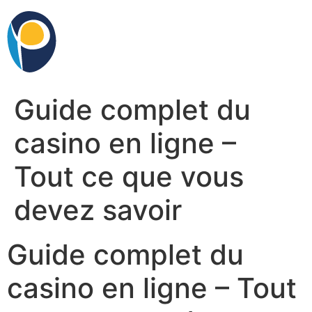
Skip
to
content
Guide complet du
casino en ligne –
Tout ce que vous
devez savoir
Guide complet du
casino en ligne – Tout