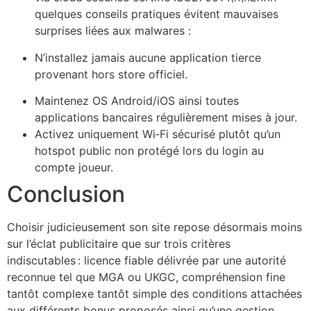
quelques conseils pratiques évitent mauvaises
surprises liées aux malwares :
N’installez jamais aucune application tierce
provenant hors store officiel.
Maintenez OS Android/iOS ainsi toutes
applications bancaires régulièrement mises à jour.
Activez uniquement Wi‑Fi sécurisé plutôt qu’un
hotspot public non protégé lors du login au
compte joueur.
Conclusion
Choisir judicieusement son site repose désormais moins
sur l’éclat publicitaire que sur trois critères
indiscutables : licence fiable délivrée par une autorité
reconnue tel que MGA ou UKGC, compréhension fine
tantôt complexe tantôt simple des conditions attachées
aux différents bonus proposés ainsi qu’une gestion