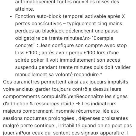
automatiquement toutes nouvelles mises dès
atteinte.
Fonction auto‑block temporel activable après X
pertes consécutives – typiquement cinq mains
perdues au blackjack déclenchent une pause
obligatoire de trente minutes.\n>`Exemple
concret` : Jean configure son compte avec stop
loss €100 ; après avoir perdu €100 lors d’une
soirée poker il voit immédiatement son accès
suspendu pendant trente minutes puis doit valider
manuellement sa volonté reconduire.*
Ces paramètres permettent ainsi aux joueurs impulsifs
voire anxieux garder toujours contrôle dessus leurs
comportements compulsifs.\n\nReconnaître les signes
d’addiction & ressources d’aide → Les indicateurs
majeurs comprennent insomnie récurrente liée aux
sessions nocturnes prolongées , dépenses croissantes
malgré perte continue , irritabilité quand on ne peut pas
jouer.\nPour ceux qui sentent ces signaux apparaître il