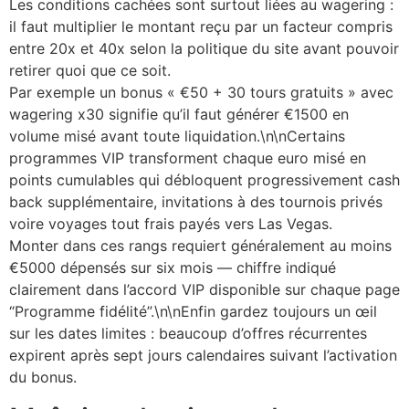
Les conditions cachées sont surtout liées au wagering :
il faut multiplier le montant reçu par un facteur compris
entre 20x et 40x selon la politique du site avant pouvoir
retirer quoi que ce soit.
Par exemple un bonus « €50 + 30 tours gratuits » avec
wagering x30 signifie qu’il faut générer €1500 en
volume misé avant toute liquidation.\n\nCertains
programmes VIP transforment chaque euro misé en
points cumulables qui débloquent progressivement cash
back supplémentaire, invitations à des tournois privés
voire voyages tout frais payés vers Las Vegas.
Monter dans ces rangs requiert généralement au moins
€5000 dépensés sur six mois — chiffre indiqué
clairement dans l’accord VIP disponible sur chaque page
“Programme fidélité”.\n\nEnfin gardez toujours un œil
sur les dates limites : beaucoup d’offres récurrentes
expirent après sept jours calendaires suivant l’activation
du bonus.