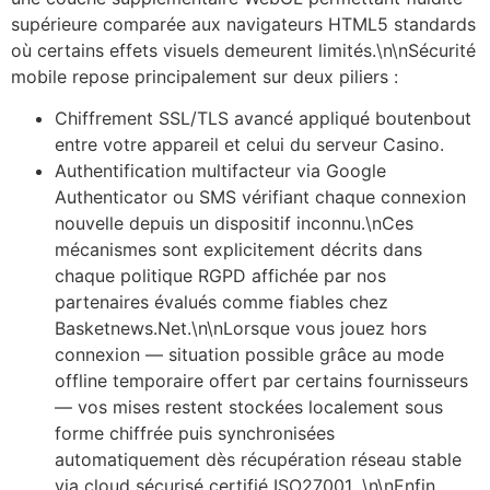
supérieure comparée aux navigateurs HTML5 standards
où certains effets visuels demeurent limités.\n\nSécurité
mobile repose principalement sur deux piliers :
Chiffrement SSL/TLS avancé appliqué bout­en­bout
entre votre appareil et celui du serveur Casino.
Authentification multifacteur via Google
Authenticator ou SMS vérifiant chaque connexion
nouvelle depuis un dispositif inconnu.\nCes
mécanismes sont explicitement décrits dans
chaque politique RGPD affichée par nos
partenaires évalués comme fiables chez
Basketnews.Net.\n\nLorsque vous jouez hors
connexion — situation possible grâce au mode
offline temporaire offert par certains fournisseurs
— vos mises restent stockées localement sous
forme chiffrée puis synchronisées
automatiquement dès récupération réseau stable
via cloud sécurisé certifié ISO27001 .\n\nEnfin