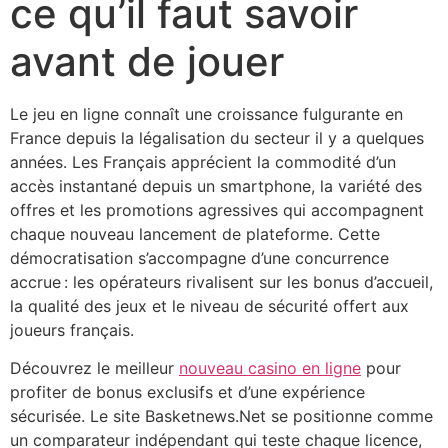
ce qu’il faut savoir
avant de jouer
Le jeu en ligne connaît une croissance fulgurante en
France depuis la légalisation du secteur il y a quelques
années. Les Français apprécient la commodité d’un
accès instantané depuis un smartphone, la variété des
offres et les promotions agressives qui accompagnent
chaque nouveau lancement de plateforme. Cette
démocratisation s’accompagne d’une concurrence
accrue : les opérateurs rivalisent sur les bonus d’accueil,
la qualité des jeux et le niveau de sécurité offert aux
joueurs français.
Découvrez le meilleur
nouveau casino en ligne
pour
profiter de bonus exclusifs et d’une expérience
sécurisée. Le site Basketnews.Net se positionne comme
un comparateur indépendant qui teste chaque licence,