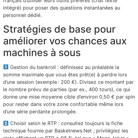
français d’utiliser leurs outils préférés (chat texte
intégré) pour poser des questions instantanées au
personnel dédié.
Stratégies de base pour
améliorer vos chances aux
machines à sous
Gestion du bankroll : définissez au préalable la
somme maximale que vous êtes prêt(e) à perdre lors
d’une session (exemple : 200 €). Divisez ce montant par
le nombre prévu de parties (par ex., 400 tours), ce qui
donne une mise moyenne cible d’environ 0,50 € par spin
pour rester dans votre zone confortable même lors
d’une série perdante prolongée.
Choisir selon le RTP : consultez toujours la fiche
technique fournie par Basketnews.Net ; privilégiez les
slots affichant un RTP ≥ 96 %, tel que « Mega Joker »