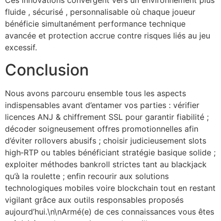
Ces innovations convergent vers un environnement plus
fluide , sécurisé , personnalisable où chaque joueur
bénéficie simultanément performance technique
avancée et protection accrue contre risques liés au jeu
excessif.
Conclusion
Nous avons parcouru ensemble tous les aspects
indispensables avant d’entamer vos parties : vérifier
licences ANJ & chiffrement SSL pour garantir fiabilité ;
décoder soigneusement offres promotionnelles afin
d’éviter rollovers abusifs ; choisir judicieusement slots
high‑RTP ou tables bénéficiant stratégie basique solide ;
exploiter méthodes bankroll strictes tant au blackjack
qu’à la roulette ; enfin recourir aux solutions
technologiques mobiles voire blockchain tout en restant
vigilant grâce aux outils responsables proposés
aujourd’hui.\n\nArmé(e) de ces connaissances vous êtes