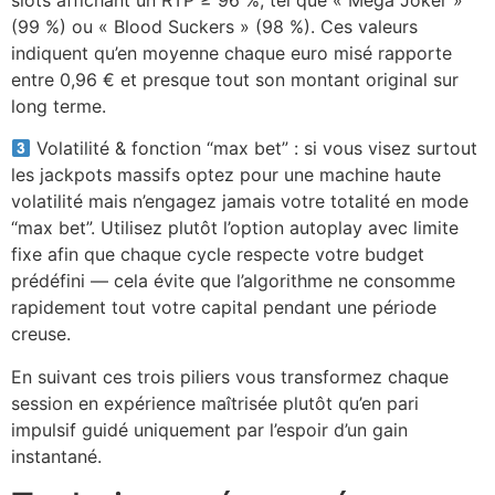
(99 %) ou « Blood Suckers » (98 %). Ces valeurs
indiquent qu’en moyenne chaque euro misé rapporte
entre 0,96 € et presque tout son montant original sur
long terme.
Volatilité & fonction “max bet” : si vous visez surtout
les jackpots massifs optez pour une machine haute
volatilité mais n’engagez jamais votre totalité en mode
“max bet”. Utilisez plutôt l’option autoplay avec limite
fixe afin que chaque cycle respecte votre budget
prédéfini — cela évite que l’algorithme ne consomme
rapidement tout votre capital pendant une période
creuse.
En suivant ces trois piliers vous transformez chaque
session en expérience maîtrisée plutôt qu’en pari
impulsif guidé uniquement par l’espoir d’un gain
instantané.