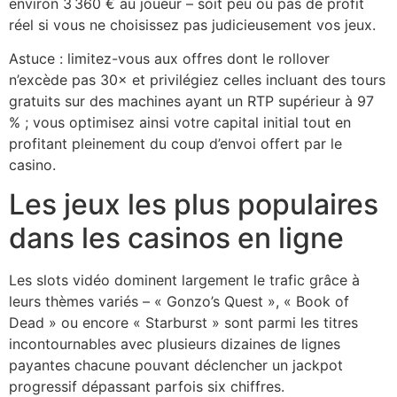
environ 3 360 € au joueur – soit peu ou pas de profit
réel si vous ne choisissez pas judicieusement vos jeux.
Astuce : limitez-vous aux offres dont le rollover
n’excède pas 30× et privilégiez celles incluant des tours
gratuits sur des machines ayant un RTP supérieur à 97
% ; vous optimisez ainsi votre capital initial tout en
profitant pleinement du coup d’envoi offert par le
casino.
Les jeux les plus populaires
dans les casinos en ligne
Les slots vidéo dominent largement le trafic grâce à
leurs thèmes variés – « Gonzo’s Quest », « Book of
Dead » ou encore « Starburst » sont parmi les titres
incontournables avec plusieurs dizaines de lignes
payantes chacune pouvant déclencher un jackpot
progressif dépassant parfois six chiffres.