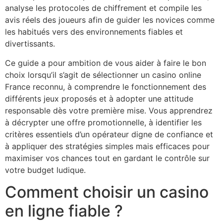
analyse les protocoles de chiffrement et compile les
avis réels des joueurs afin de guider les novices comme
les habitués vers des environnements fiables et
divertissants.
Ce guide a pour ambition de vous aider à faire le bon
choix lorsqu’il s’agit de sélectionner un casino online
France reconnu, à comprendre le fonctionnement des
différents jeux proposés et à adopter une attitude
responsable dès votre première mise. Vous apprendrez
à décrypter une offre promotionnelle, à identifier les
critères essentiels d’un opérateur digne de confiance et
à appliquer des stratégies simples mais efficaces pour
maximiser vos chances tout en gardant le contrôle sur
votre budget ludique.
Comment choisir un casino
en ligne fiable ?