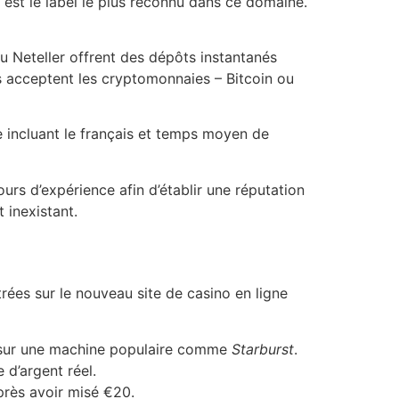
est le label le plus reconnu dans ce domaine.
ou Neteller offrent des dépôts instantanés
es acceptent les cryptomonnaies – Bitcoin ou
gue incluant le français et temps moyen de
urs d’expérience afin d’établir une réputation
 inexistant.
trées sur le nouveau site de casino en ligne
s sur une machine populaire comme
Starburst
.
 d’argent réel.
rès avoir misé €20.