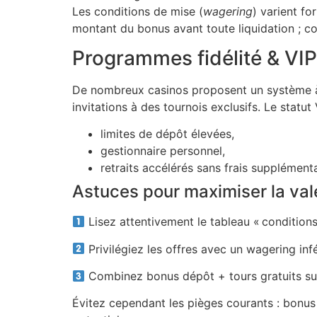
Les conditions de mise (
wagering
) varient fo
montant du bonus avant toute liquidation ; com
Programmes fidélité & VIP
De nombreux casinos proposent un système à
invitations à des tournois exclusifs. Le statut 
limites de dépôt élevées,
gestionnaire personnel,
retraits accélérés sans frais supplémenta
Astuces pour maximiser la val
Lisez attentivement le tableau « conditions
Privilégiez les offres avec un wagering infé
Combinez bonus dépôt + tours gratuits sur 
Évitez cependant les pièges courants : bonus 