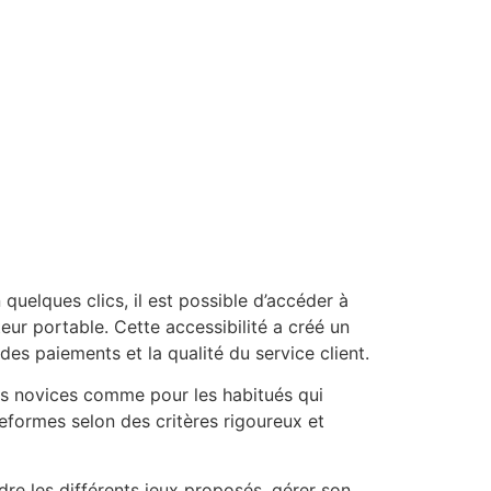
uelques clics, il est possible d’accéder à
ur portable. Cette accessibilité a créé un
es paiements et la qualité du service client.
s novices comme pour les habitués qui
teformes selon des critères rigoureux et
dre les différents jeux proposés, gérer son