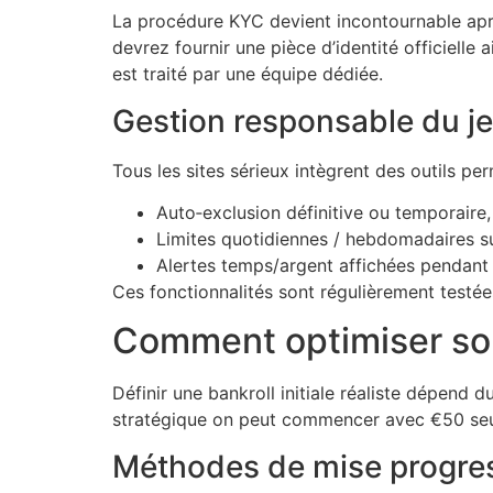
La procédure KYC devient incontournable aprè
devrez fournir une pièce d’identité officielle 
est traité par une équipe dédiée.
Gestion responsable du j
Tous les sites sérieux intègrent des outils per
Auto‑exclusion définitive ou temporaire,
Limites quotidiennes / hebdomadaires su
Alertes temps/argent affichées pendant
Ces fonctionnalités sont régulièrement testées
Comment optimiser son
Définir une bankroll initiale réaliste dépend 
stratégique on peut commencer avec €50 se
Méthodes de mise progress