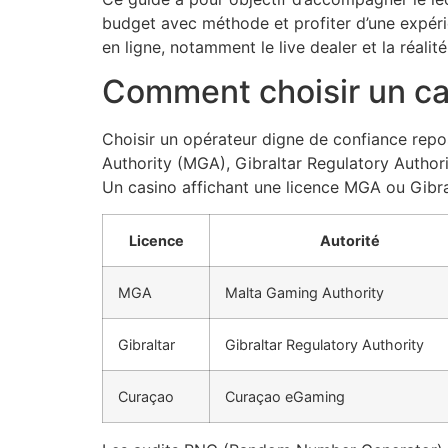
budget avec méthode et profiter d’une expéri
en ligne, notamment le live dealer et la réalité 
Comment choisir un cas
Choisir un opérateur digne de confiance repos
Authority (MGA), Gibraltar Regulatory Authori
Un casino affichant une licence MGA ou Gibral
Licence
Autorité
MGA
Malta Gaming Authority
Gibraltar
Gibraltar Regulatory Authority
Curaçao
Curaçao eGaming