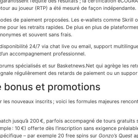
antissent l’équité des résultats ; la certification eCOGRA 
tour au joueur (RTP) a été mesuré de façon indépendante.
méthodes de paiement proposées. Les e‑wallets comme Skrill 
rme pour les retraits rapides. De plus en plus de plateform
nonymes et souvent sans frais.
: disponibilité 24/7 via chat live ou email, support multilin
 d’un accompagnement professionnel.
forums spécialisés et sur Basketnews.Net qui agrège les reto
signale régulièrement des retards de paiement ou un support
e bonus et promotions
er les nouveaux inscrits ; voici les formules majeures rencon
atch jusqu’à 200 €, parfois accompagné de tours gratuit
le : 10 €) offerte dès l’inscription sans exigence préalable
 spécifique – par exemple 20 free spins sur
Gonzo’s Quest
ap