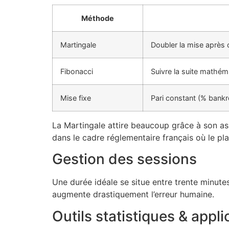
Méthode
Martingale
Doubler la mise après
Fibonacci
Suivre la suite mathém
Mise fixe
Pari constant (% bankro
La Martingale attire beaucoup grâce à son as
dans le cadre réglementaire français où le pla
Gestion des sessions
Une durée idéale se situe entre trente minutes
augmente drastiquement l’erreur humaine.
Outils statistiques & appli