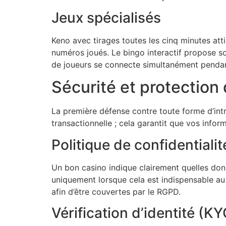
Jeux spécialisés
Keno avec tirages toutes les cinq minutes att
numéros joués. Le bingo interactif propose so
de joueurs se connecte simultanément pendan
Sécurité et protectio
La première défense contre toute forme d’int
transactionnelle ; cela garantit que vos infor
Politique de confidentialit
Un bon casino indique clairement quelles don
uniquement lorsque cela est indispensable a
afin d’être couvertes par le RGPD.
Vérification d’identité (KY