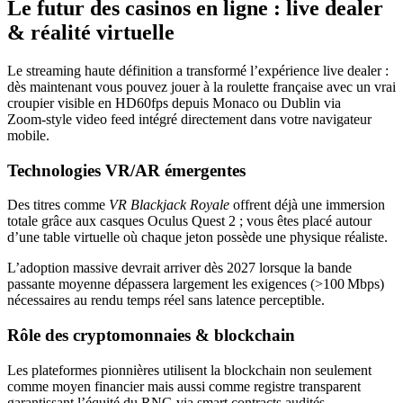
Le futur des casinos en ligne : live dealer
& réalité virtuelle
Le streaming haute définition a transformé l’expérience live dealer :
dès maintenant vous pouvez jouer à la roulette française avec un vrai
croupier visible en HD60fps depuis Monaco ou Dublin via
Zoom‑style video feed intégré directement dans votre navigateur
mobile.
Technologies VR/AR émergentes
Des titres comme
VR Blackjack Royale
offrent déjà une immersion
totale grâce aux casques Oculus Quest 2 ; vous êtes placé autour
d’une table virtuelle où chaque jeton possède une physique réaliste.
L’adoption massive devrait arriver dès 2027 lorsque la bande
passante moyenne dépassera largement les exigences (>100 Mbps)
nécessaires au rendu temps réel sans latence perceptible.
Rôle des cryptomonnaies & blockchain
Les plateformes pionnières utilisent la blockchain non seulement
comme moyen financier mais aussi comme registre transparent
garantissant l’équité du RNG via smart contracts audités