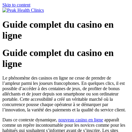
Skip to content
Guide complet du casino en
ligne
Guide complet du casino en
ligne
Le phénomène des casinos en ligne ne cesse de prendre de
l’ampleur parmi les joueurs francophones. En quelques clics, il est
possible d’accéder à des centaines de jeux, de profiter de bonus
alléchants et de jouer depuis son smartphone ou son ordinateur
portable. Cette accessibilité a créé un véritable marché où la
concurrence pousse chaque opérateur à se démarquer par
l’innovation, la variété des paiements et la qualité du service client.
Dans ce contexte dynamique,
nouveau casino en ligne
apparaît
comme un repère incontournable pour les novices comme pour les
habitués qui souhaitent s’informer avant de s’inscrire. Les sites