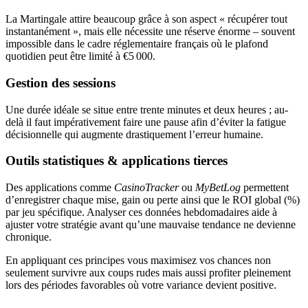
La Martingale attire beaucoup grâce à son aspect « récupérer tout
instantanément », mais elle nécessite une réserve énorme – souvent
impossible dans le cadre réglementaire français où le plafond
quotidien peut être limité à €5 000.
Gestion des sessions
Une durée idéale se situe entre trente minutes et deux heures ; au-
delà il faut impérativement faire une pause afin d’éviter la fatigue
décisionnelle qui augmente drastiquement l’erreur humaine.
Outils statistiques & applications tierces
Des applications comme
CasinoTracker
ou
MyBetLog
permettent
d’enregistrer chaque mise, gain ou perte ainsi que le ROI global (%)
par jeu spécifique. Analyser ces données hebdomadaires aide à
ajuster votre stratégie avant qu’une mauvaise tendance ne devienne
chronique.
En appliquant ces principes vous maximisez vos chances non
seulement survivre aux coups rudes mais aussi profiter pleinement
lors des périodes favorables où votre variance devient positive.