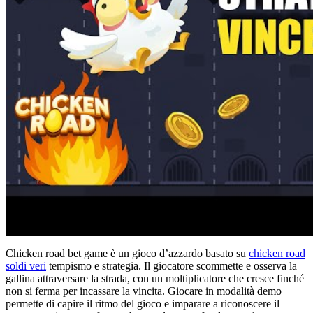
Chicken road bet game è un gioco d’azzardo basato su
chicken road
soldi veri
tempismo e strategia. Il giocatore scommette e osserva la
gallina attraversare la strada, con un moltiplicatore che cresce finché
non si ferma per incassare la vincita. Giocare in modalità demo
permette di capire il ritmo del gioco e imparare a riconoscere il