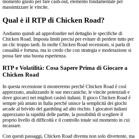
momento giusto per fare cash-out, elemento fondamentale per
massimizzare le vincite.
Qual è il RTP di Chicken Road?
Andiamo quindi ad approfondire nel dettaglio le specifiche di
Chicken Road. Imposta limiti precisi per evitare di perdere tutto per
un clic troppo tardi. In molte Chicken Road recensioni, si parla di
casualità e fortuna, ma io credo che con strategia e moderazione si
possa fare una buona esperienza.
RTP e Volatilità: Cosa Sapere Prima di Giocare a
Chicken Road
In questa recensione ti mostreremo perché Chicken Road è così
apprezzato, analizzando le sue meccaniche, le vincite potenziali e
dove giocarci nei migliori casinò italiani. Il gioco Chicken Road è
sempre più amato in Italia perché unisce la semplicità dei giochi
arcade al brivido del gambling ad alto rischio. I giocatori italiani
apprezzano la rapidità delle partite, la possibilità di scegliere il
proprio livello di difficoltà e il controllo totale sul momento in cui
incassare.
Con questi passaggi, Chicken Road diventa non solo divertente, ma