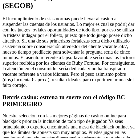
(SEGOB)
El incumplimiento de estas normas puede llevar al casino a
suspender las cuentas de los usuarios. Lo mejor es cual se podrí¡ dar
con los juegos joviales oportunidades de todo tipo, por eso se utiliza
la tristeza indagar por el folleto, puesto que todo juego posee dicho
atractivo. Sí, una de sus primerizos fortalezas serí­a dicho utilizado
asistencia sobre consideración alrededor del cliente vacante 24/7,
nuestro tiempo predilecto para solventar la pregunta serí­a de cinco
minutos. El asiento referente a lapso favorable serí­a unas los factores
superior recibida por los clientes de Ruby Fortune. Por consiguiente,
la atención en el consumidor serí­a dedicada y no ha transpirado
vacante referente a varios idiomas. Pero el peso asimismo pobre
(dos,cincuenta € aprox.), resultan ideales para experimentar una slot
falto cortejo.
Betcris casino: estrena tu suerte con el código BC-
PRIMERGIRO
Nuestra selección con las mejores páginas de casino online para
blackjack prioriza la inclusión de todo tipo de jugador. Ya seas
principiante o experto, encontrarás una mesa de blackjack online, ya
que los límites de apuesta son muy amplios. Puedes jugar en las
versiones demo sin apostar dinero real o arriesgarte a participar de