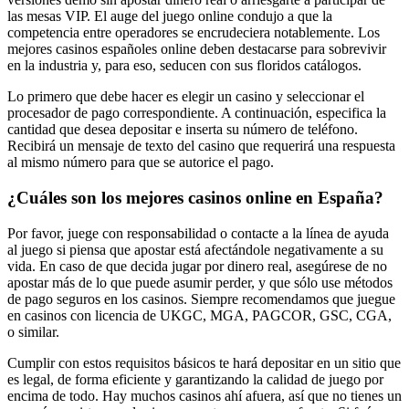
las mesas VIP. El auge del juego online condujo a que la
competencia entre operadores se encrudeciera notablemente. Los
mejores casinos españoles online deben destacarse para sobrevivir
en la industria y, para eso, seducen con sus floridos catálogos.
Lo primero que debe hacer es elegir un casino y seleccionar el
procesador de pago correspondiente. A continuación, especifica la
cantidad que desea depositar e inserta su número de teléfono.
Recibirá un mensaje de texto del casino que requerirá una respuesta
al mismo número para que se autorice el pago.
¿Cuáles son los mejores casinos online en España?
Por favor, juege con responsabilidad o contacte a la línea de ayuda
al juego si piensa que apostar está afectándole negativamente a su
vida. En caso de que decida jugar por dinero real, asegúrese de no
apostar más de lo que puede asumir perder, y que sólo use métodos
de pago seguros en los casinos. Siempre recomendamos que juegue
en casinos con licencia de UKGC, MGA, PAGCOR, GSC, CGA,
o similar.
Cumplir con estos requisitos básicos te hará depositar en un sitio que
es legal, de forma eficiente y garantizando la calidad de juego por
encima de todo. Hay muchos casinos ahí afuera, así que no tienes un