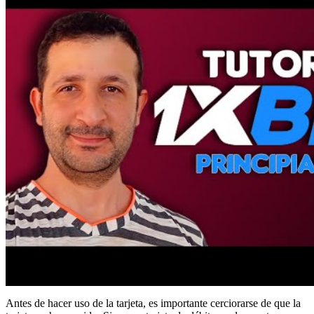
Antes de hacer uso de la tarjeta, es importante cerciorarse de que la