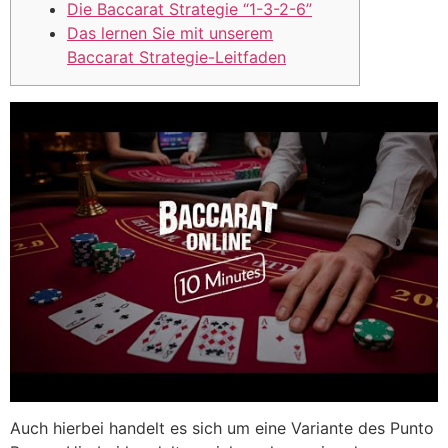
Die Baccarat Strategie “1-3-2-6”
Das lernen Sie mit unserem
Baccarat Strategie-Leitfaden
Auch hierbei handelt es sich um eine Variante des Punto