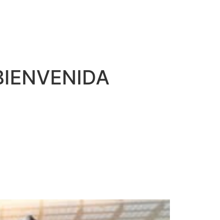
 BIENVENIDA