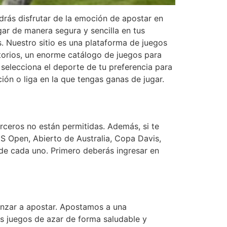
rás disfrutar de la emoción de apostar en
ar de manera segura y sencilla en tus
. Nuestro sitio es una plataforma de juegos
torios, un enorme catálogo de juegos para
selecciona el deporte de tu preferencia para
ión o liga en la que tengas ganas de jugar.
erceros no están permitidas. Además, si te
S Open, Abierto de Australia, Copa Davis,
 de cada uno. Primero deberás ingresar en
enzar a apostar. Apostamos a una
os juegos de azar de forma saludable y