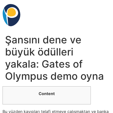
Skip
to
content
Şansını dene ve
büyük ödülleri
yakala: Gates of
Olympus demo oyna
Content
Bu yüzden kayıpları telafi etmeye çalışmaktan ve banka