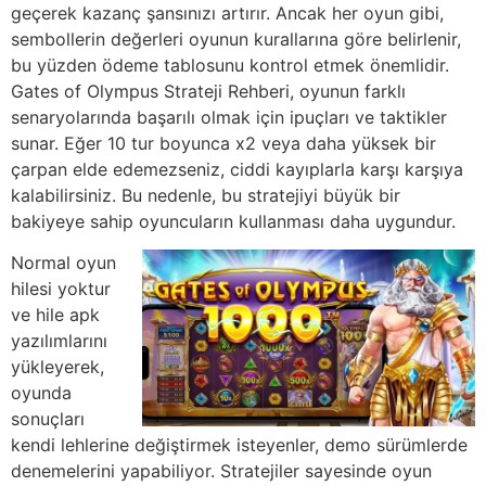
geçerek kazanç şansınızı artırır. Ancak her oyun gibi,
sembollerin değerleri oyunun kurallarına göre belirlenir,
bu yüzden ödeme tablosunu kontrol etmek önemlidir.
Gates of Olympus Strateji Rehberi, oyunun farklı
senaryolarında başarılı olmak için ipuçları ve taktikler
sunar. Eğer 10 tur boyunca x2 veya daha yüksek bir
çarpan elde edemezseniz, ciddi kayıplarla karşı karşıya
kalabilirsiniz. Bu nedenle, bu stratejiyi büyük bir
bakiyeye sahip oyuncuların kullanması daha uygundur.
Normal oyun
hilesi yoktur
ve hile apk
yazılımlarını
yükleyerek,
oyunda
sonuçları
kendi lehlerine değiştirmek isteyenler, demo sürümlerde
denemelerini yapabiliyor. Stratejiler sayesinde oyun