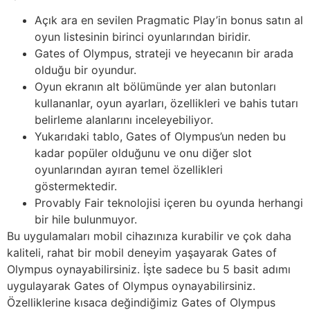
Açık ara en sevilen Pragmatic Play’in bonus satın al
oyun listesinin birinci oyunlarından biridir.
Gates of Olympus, strateji ve heyecanın bir arada
olduğu bir oyundur.
Oyun ekranın alt bölümünde yer alan butonları
kullananlar, oyun ayarları, özellikleri ve bahis tutarı
belirleme alanlarını inceleyebiliyor.
Yukarıdaki tablo, Gates of Olympus’un neden bu
kadar popüler olduğunu ve onu diğer slot
oyunlarından ayıran temel özellikleri
göstermektedir.
Provably Fair teknolojisi içeren bu oyunda herhangi
bir hile bulunmuyor.
Bu uygulamaları mobil cihazınıza kurabilir ve çok daha
kaliteli, rahat bir mobil deneyim yaşayarak Gates of
Olympus oynayabilirsiniz. İşte sadece bu 5 basit adımı
uygulayarak Gates of Olympus oynayabilirsiniz.
Özelliklerine kısaca değindiğimiz Gates of Olympus