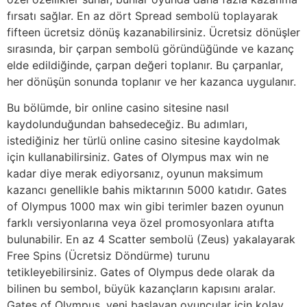
fırsatı sağlar. En az dört Spread sembolü toplayarak
fifteen ücretsiz dönüş kazanabilirsiniz. Ücretsiz dönüşler
sırasında, bir çarpan sembolü göründüğünde ve kazanç
elde edildiğinde, çarpan değeri toplanır. Bu çarpanlar,
her dönüşün sonunda toplanır ve her kazanca uygulanır.
Bu bölümde, bir online casino sitesine nasıl
kaydolunduğundan bahsedeceğiz. Bu adımları,
istediğiniz her türlü online casino sitesine kaydolmak
için kullanabilirsiniz. Gates of Olympus max win ne
kadar diye merak ediyorsanız, oyunun maksimum
kazancı genellikle bahis miktarının 5000 katıdır. Gates
of Olympus 1000 max win gibi terimler bazen oyunun
farklı versiyonlarına veya özel promosyonlara atıfta
bulunabilir. En az 4 Scatter sembolü (Zeus) yakalayarak
Free Spins (Ücretsiz Döndürme) turunu
tetikleyebilirsiniz. Gates of Olympus dede olarak da
bilinen bu sembol, büyük kazançların kapısını aralar.
Gates of Olympus, yeni başlayan oyuncular için kolay