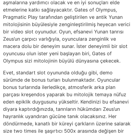
aşmalarına yardımcı olacak ve en iyi sonuçları elde
etmelerine katkı sağlayacaktır. Gates of Olympus,
Pragmatic Play tarafından geliştirilen ve antik Yunan
mitolojisinin büyülesiyle zenginleştirilmiş heyecan verici
bir video slot oyunudur. Oyun, efsanevi Yunan tanrısı
Zeus’un çarpıcı varlığıyla, oyunculara zenginlik ve
macera dolu bir deneyim sunar. İster deneyimli bir slot
oyuncusu olun ister yeni başlayan biri, Gates of
Olympus sizi mitolojinin büyülü dünyasına çekecek.
Evet, standart slot oyununda olduğu gibi, demo
sürümde de bonus turları bulunmaktadır. Oyuncular
bonus turlarında ilerledikçe, atmosferik arka plan
parçası kreşendos yaparak bu mitolojik temaya nüfuz
eden epiklik duygusunu yükseltir. Kendinizi bu efsanevi
diyara kaptırdığınızda, tanrıların hükümdarı Zeus’un
hayranlık uyandıran gücüne tanık olacaksınız. Her
döndürmede, kanatlı bir küreyi çarkların üzerine salarak
size two times ile şaşırtıcı 500x arasında değişen bir