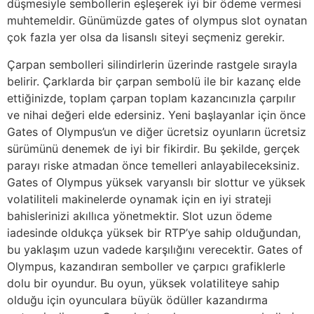
düşmesiyle sembollerin eşleşerek iyi bir ödeme vermesi
muhtemeldir. Günümüzde gates of olympus slot oynatan
çok fazla yer olsa da lisanslı siteyi seçmeniz gerekir.
Çarpan sembolleri silindirlerin üzerinde rastgele sırayla
belirir. Çarklarda bir çarpan sembolü ile bir kazanç elde
ettiğinizde, toplam çarpan toplam kazancınızla çarpılır
ve nihai değeri elde edersiniz. Yeni başlayanlar için önce
Gates of Olympus’un ve diğer ücretsiz oyunların ücretsiz
sürümünü denemek de iyi bir fikirdir. Bu şekilde, gerçek
parayı riske atmadan önce temelleri anlayabileceksiniz.
Gates of Olympus yüksek varyanslı bir slottur ve yüksek
volatiliteli makinelerde oynamak için en iyi strateji
bahislerinizi akıllıca yönetmektir. Slot uzun ödeme
iadesinde oldukça yüksek bir RTP’ye sahip olduğundan,
bu yaklaşım uzun vadede karşılığını verecektir. Gates of
Olympus, kazandıran semboller ve çarpıcı grafiklerle
dolu bir oyundur. Bu oyun, yüksek volatiliteye sahip
olduğu için oyunculara büyük ödüller kazandırma