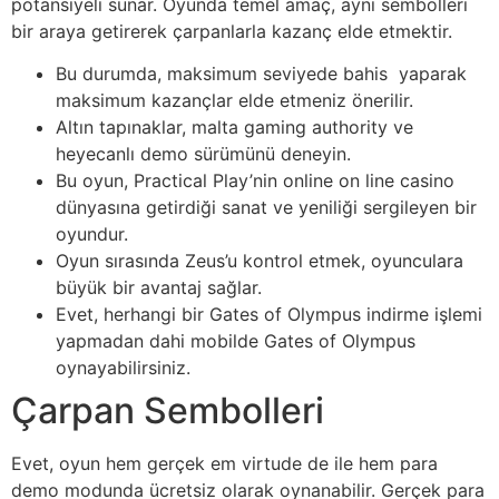
potansiyeli sunar. Oyunda temel amaç, aynı sembolleri
bir araya getirerek çarpanlarla kazanç elde etmektir.
Bu durumda, maksimum seviyede bahis yaparak
maksimum kazançlar elde etmeniz önerilir.
Altın tapınaklar, malta gaming authority ve
heyecanlı demo sürümünü deneyin.
Bu oyun, Practical Play’nin online on line casino
dünyasına getirdiği sanat ve yeniliği sergileyen bir
oyundur.
Oyun sırasında Zeus’u kontrol etmek, oyunculara
büyük bir avantaj sağlar.
Evet, herhangi bir Gates of Olympus indirme işlemi
yapmadan dahi mobilde Gates of Olympus
oynayabilirsiniz.
Çarpan Sembolleri
Evet, oyun hem gerçek em virtude de ile hem para
demo modunda ücretsiz olarak oynanabilir. Gerçek para