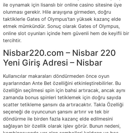
ile oynamak için lisanslı bir online casino sitesine üye
olunması gerekir. Hile arayışına girmeden, doğru
taktiklerle Gates of Olympus’tan yüksek kazanç elde
etmek mümkündür. Sonuç olarak Gates of Olympus,
online slot oyunları içinde hem güvenli hem de keyifli bir
tercihtir.
Nisbar220.com – Nisbar 220
Yeni Giriş Adresi – Nisbar
Kullanıcılar makaraları döndürmeden önce oyun
ayarlarından Ante Bet özelliğini etkinleştirebilirler. Bu
özelliğin seçilmesi spin için bahsi artıracak, ancak aynı
zamanda bonus spinleri tetiklemek için doğru sayıda
scatter tetikleme şansını da artıracaktır. Takla Özelliği
seçeneği de oyuncunun şansını artırır ve tek bir
döndürme ile birden fazla kazanç elde edilmesini
sağlayan bir özellik olarak işlev görür. Bunun nedeni,