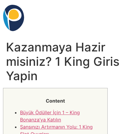
Skip
to
content
Kazanmaya Hazir
misiniz? 1 King Giris
Yapin
Content
Büyük Ödüller İçin 1 – King
Bonanza’ya Katılın
Şansınızı Artırmanın Yolu: 1 King
Slot Oyunları