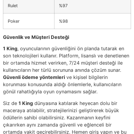
Rulet
%97
Poker
%98
Güvenlik ve Müşteri Desteği
1 King
, oyuncularının güvenliğini ön planda tutarak en
son teknolojileri kullanır. Platform, lisanslı ve denetlenen
bir ortamda hizmet verirken, 7/24 müşteri desteği ile
kullanıcıların her türlü sorununa anında çözüm sunar.
Güvenli ödeme yöntemleri
ve kişisel bilgilerin
korunması konusunda aldığı önlemlerle, kullanıcıların
gönül rahatlığıyla oyun oynamasını sağlar.
Siz de
1 King
dünyasına katılarak heyecan dolu bir
maceraya atılabilir, stratejilerinizi geliştirerek büyük
ödüllerin sahibi olabilirsiniz. Kazanmanın keyfini
çıkarırken aynı zamanda güvenli ve eğlenceli bir
ortamda vakit geçirebilirsiniz. Hemen giriş yapın ve bu