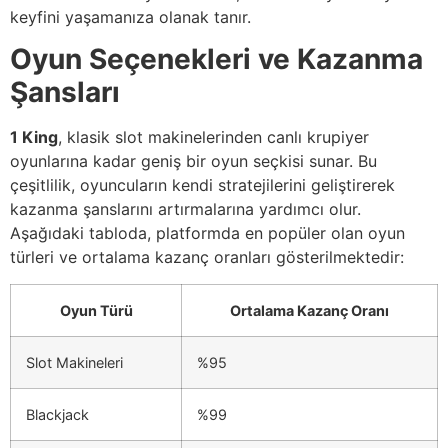
keyfini yaşamanıza olanak tanır.
Oyun Seçenekleri ve Kazanma
Şansları
1 King
, klasik slot makinelerinden canlı krupiyer
oyunlarına kadar geniş bir oyun seçkisi sunar. Bu
çeşitlilik, oyuncuların kendi stratejilerini geliştirerek
kazanma şanslarını artırmalarına yardımcı olur.
Aşağıdaki tabloda, platformda en popüler olan oyun
türleri ve ortalama kazanç oranları gösterilmektedir:
Oyun Türü
Ortalama Kazanç Oranı
Slot Makineleri
%95
Blackjack
%99