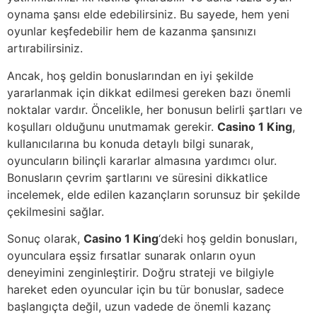
oynama şansı elde edebilirsiniz. Bu sayede, hem yeni
oyunlar keşfedebilir hem de kazanma şansınızı
artırabilirsiniz.
Ancak, hoş geldin bonuslarından en iyi şekilde
yararlanmak için dikkat edilmesi gereken bazı önemli
noktalar vardır. Öncelikle, her bonusun belirli şartları ve
koşulları olduğunu unutmamak gerekir.
Casino 1 King
,
kullanıcılarına bu konuda detaylı bilgi sunarak,
oyuncuların bilinçli kararlar almasına yardımcı olur.
Bonusların çevrim şartlarını ve süresini dikkatlice
incelemek, elde edilen kazançların sorunsuz bir şekilde
çekilmesini sağlar.
Sonuç olarak,
Casino 1 King
‘deki hoş geldin bonusları,
oyunculara eşsiz fırsatlar sunarak onların oyun
deneyimini zenginleştirir. Doğru strateji ve bilgiyle
hareket eden oyuncular için bu tür bonuslar, sadece
başlangıçta değil, uzun vadede de önemli kazanç