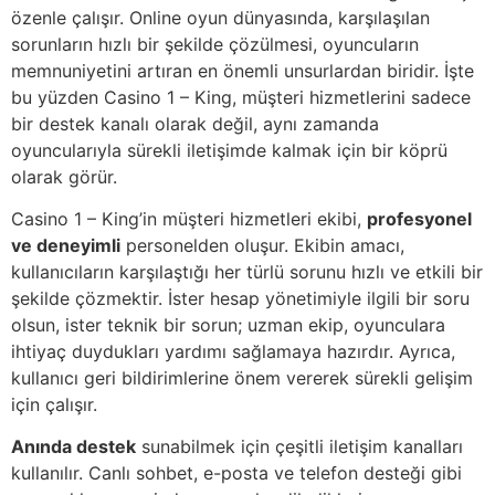
özenle çalışır. Online oyun dünyasında, karşılaşılan
sorunların hızlı bir şekilde çözülmesi, oyuncuların
memnuniyetini artıran en önemli unsurlardan biridir. İşte
bu yüzden Casino 1 – King, müşteri hizmetlerini sadece
bir destek kanalı olarak değil, aynı zamanda
oyuncularıyla sürekli iletişimde kalmak için bir köprü
olarak görür.
Casino 1 – King’in müşteri hizmetleri ekibi,
profesyonel
ve deneyimli
personelden oluşur. Ekibin amacı,
kullanıcıların karşılaştığı her türlü sorunu hızlı ve etkili bir
şekilde çözmektir. İster hesap yönetimiyle ilgili bir soru
olsun, ister teknik bir sorun; uzman ekip, oyunculara
ihtiyaç duydukları yardımı sağlamaya hazırdır. Ayrıca,
kullanıcı geri bildirimlerine önem vererek sürekli gelişim
için çalışır.
Anında destek
sunabilmek için çeşitli iletişim kanalları
kullanılır. Canlı sohbet, e-posta ve telefon desteği gibi