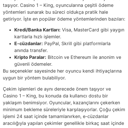
taşıyor. Casino 1 – King, oyuncularına çeşitli ödeme
yöntemleri sunarak bu süreci oldukça pratik hale
getiriyor. İşte en popüler ödeme yöntemlerinden bazıları:
Kredi/Banka Kartları:
Visa, MasterCard gibi yaygın
kartlarla hızlı işlemler.
E-cüzdanlar:
PayPal, Skrill gibi platformlarla
anında transfer.
Kripto Paralar:
Bitcoin ve Ethereum ile anonim ve
güvenli ödemeler.
Bu seçenekler sayesinde her oyuncu kendi ihtiyaçlarına
uygun bir yöntem bulabiliyor.
Çekim işlemleri de aynı derecede önem taşıyor ve
Casino 1 – King, bu konuda da kullanıcı dostu bir
yaklaşım benimsiyor. Oyuncular, kazançlarını çekerken
minimum bekleme süreleriyle karşılaşıyorlar. Çoğu çekim
işlemi 24 saat içinde tamamlanırken, e-cüzdanlar
aracılığıyla yapılan çekimler genellikle birkaç saat içinde