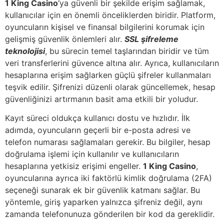
1 King Casino
‘ya güvenli bir şekilde erişim sağlamak,
kullanıcılar için en önemli önceliklerden biridir. Platform,
oyuncuların kişisel ve finansal bilgilerini korumak için
gelişmiş güvenlik önlemleri alır.
SSL şifreleme
teknolojisi
, bu sürecin temel taşlarından biridir ve tüm
veri transferlerini güvence altına alır. Ayrıca, kullanıcıların
hesaplarına erişim sağlarken güçlü şifreler kullanmaları
teşvik edilir. Şifrenizi düzenli olarak güncellemek, hesap
güvenliğinizi artırmanın basit ama etkili bir yoludur.
Kayıt süreci oldukça kullanıcı dostu ve hızlıdır. İlk
adımda, oyuncuların geçerli bir e-posta adresi ve
telefon numarası sağlamaları gerekir. Bu bilgiler, hesap
doğrulama işlemi için kullanılır ve kullanıcıların
hesaplarına yetkisiz erişimi engeller.
1 King Casino
,
oyuncularına ayrıca iki faktörlü kimlik doğrulama (2FA)
seçeneği sunarak ek bir güvenlik katmanı sağlar. Bu
yöntemle, giriş yaparken yalnızca şifreniz değil, aynı
zamanda telefonunuza gönderilen bir kod da gereklidir.