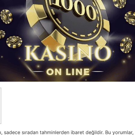
 sadece sıradan tahminlerden ibaret değildir. Bu yorumlar, g