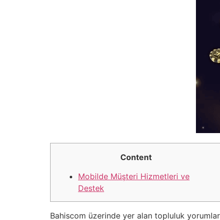
Content
Mobilde Müşteri Hizmetleri ve
Destek
Bahiscom üzerinde yer alan topluluk yorumları,