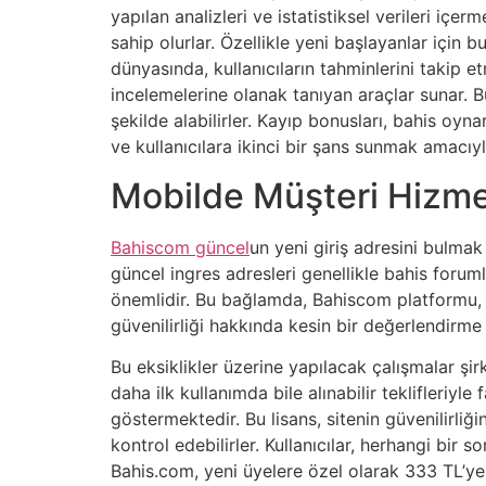
yapılan analizleri ve istatistiksel verileri iç
sahip olurlar. Özellikle yeni başlayanlar için 
dünyasında, kullanıcıların tahminlerini takip et
incelemelerine olanak tanıyan araçlar sunar. B
şekilde alabilirler. Kayıp bonusları, bahis oyna
ve kullanıcılara ikinci bir şans sunmak amacıyl
Mobilde Müşteri Hizme
Bahiscom güncel
un yeni giriş adresini bulmak 
güncel ingres adresleri genellikle bahis foruml
önemlidir. Bu bağlamda, Bahiscom platformu, 
güvenilirliği hakkında kesin bir değerlendirme
Bu eksiklikler üzerine yapılacak çalışmalar ş
daha ilk kullanımda bile alınabilir teklifleriy
göstermektedir. Bu lisans, sitenin güvenilirliğin
kontrol edebilirler. Kullanıcılar, herhangi bir s
Bahis.com, yeni üyelere özel olarak 333 TL’ye