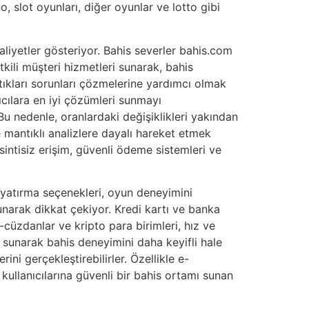
o, slot oyunları, diğer oyunlar ve lotto gibi
aliyetler gösteriyor. Bahis severler bahis.com
tkili müşteri hizmetleri sunarak, bahis
tıkları sorunları çözmelerine yardımcı olmak
nıcılara en iyi çözümleri sunmayı
u nedenle, oranlardaki değişiklikleri yakından
 mantıklı analizlere dayalı hareket etmek
esintisiz erişim, güvenli ödeme sistemleri ve
ra yatırma seçenekleri, oyun deneyimini
unarak dikkat çekiyor. Kredi kartı ve banka
-cüzdanlar ve kripto para birimleri, hız ve
i sunarak bahis deneyimini daha keyifli hale
rini gerçekleştirebilirler. Özellikle e-
 kullanıcılarına güvenli bir bahis ortamı sunan