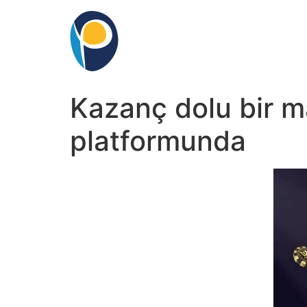
Skip
to
content
Kazanç dolu bir 
platformunda