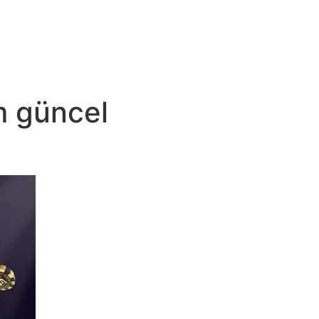
m güncel