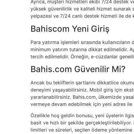
Ayrıca, müşteri hizmetleri ekibi 7/24 destek ve
yüksek güvenilirlik ve kaliteli hizmet sunarak
yelpazesi ve 7/24 canlı destek hizmeti ile de 
Bahiscom Yeni Giriş
Para yatırma işlemleri sırasında kullanıcıların
minimum yatırım tutarına dikkat edilmelidir. Ay
tercih edilmelidir. Örneğin, e-cüzdanlar genel
Bahis.com Güvenilir Mi?
Ancak bu tekliflerin şartlarını dikkatlice ok
deneyimi yaşayabilirsiniz. Mobil giriş için ek
yararlanabilirsiniz. Bahis.com, ülkemizde yasal
vermeye devam edebilmek için yeni adres ile 
Özellikle hoş geldin bonusu, yeni üyelerin ilg
basit ve hızlı bir şekilde gerçekleştirilebiliyor
limitleri ve süreleri, seçilen ödeme yöntemine 