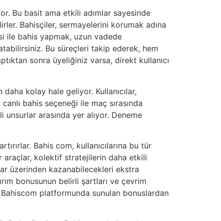
nuyor. Bu basit ama etkili adımlar sayesinde
rler. Bahisçiler, sermayelerini korumak adına
esi ile bahis yapmak, uzun vadede
atabilirsiniz. Bu süreçleri takip ederek, hem
ptıktan sonra üyeliğiniz varsa, direkt kullanıcı
aha kolay hale geliyor. Kullanıcılar,
 canlı bahis seçeneği ile maç sırasında
 unsurlar arasında yer alıyor. Deneme
tırırlar. Bahis com, kullanıcılarına bu tür
araçlar, kolektif stratejilerin daha etkili
ımlar üzerinden kazanabilecekleri ekstra
ırım bonusunun belirli şartları ve çevrim
dir. Bahiscom platformunda sunulan bonuslardan