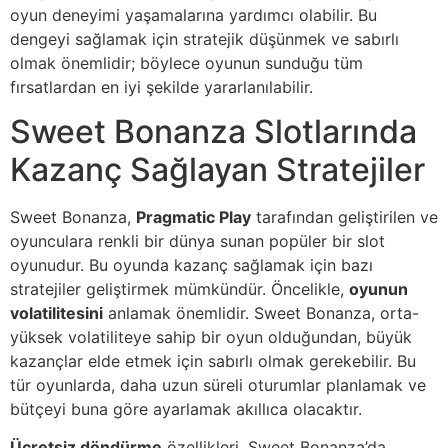
oyun deneyimi yaşamalarına yardımcı olabilir. Bu
dengeyi sağlamak için stratejik düşünmek ve sabırlı
olmak önemlidir; böylece oyunun sunduğu tüm
fırsatlardan en iyi şekilde yararlanılabilir.
Sweet Bonanza Slotlarında
Kazanç Sağlayan Stratejiler
Sweet Bonanza,
Pragmatic Play
tarafından geliştirilen ve
oyunculara renkli bir dünya sunan popüler bir slot
oyunudur. Bu oyunda kazanç sağlamak için bazı
stratejiler geliştirmek mümkündür. Öncelikle,
oyunun
volatilitesini
anlamak önemlidir. Sweet Bonanza, orta-
yüksek volatiliteye sahip bir oyun olduğundan, büyük
kazançlar elde etmek için sabırlı olmak gerekebilir. Bu
tür oyunlarda, daha uzun süreli oturumlar planlamak ve
bütçeyi buna göre ayarlamak akıllıca olacaktır.
Ücretsiz döndürme
özellikleri, Sweet Bonanza’da