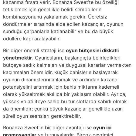
kazanma fırsatı verir. Bonanza Sweet’te bu özelliği
tetiklemek için genellikle belirli sembollerin
kombinasyonunu yakalamak gerekir. Ücretsiz
döndürmeler sırasında elde edilen kazançlar, oyunun
sunduğu çarpanlarla katlanabilir ve bu da büyük
ödüllere kapı aralayabilir.
Bir diğer önemli strateji ise
oyun bütçesini dikkatli
yönetmektir
. Oyuncuların, başlangıçta belirledikleri
bütçeye sadık kalmaları ve duygusal kararlar vermekten
kaçınmaları önemlidir. Küçük bahislerle başlayarak
oyunun dinamiklerini anlamak ve ardından kazanç
potansiyelini artırmak için bahis miktarını kademeli
olarak yükseltmek akıllıca bir yaklaşım olabilir. Ayrıca,
yüksek volatiliteye sahip bu tür slotlarda sabırlı olmak
da önemlidir; çünkü büyük kazançlar genellikle uzun
süreli oyun seansları gerektirebilir.
Bonanza Sweet’in bir diğer avantajı ise
oyun içi
promosyonlar
ve turnuvalardır. Birçok çevrimiçi