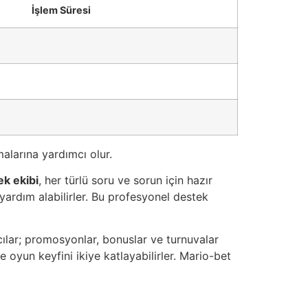
İşlem Süresi
alarına yardımcı olur.
k ekibi
, her türlü soru ve sorun için hazır
 yardım alabilirler. Bu profesyonel destek
ılar; promosyonlar, bonuslar ve turnuvalar
e oyun keyfini ikiye katlayabilirler. Mario-bet