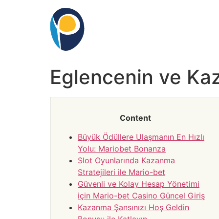
Skip
to
content
Eglencenin ve Kaz
Content
Büyük Ödüllere Ulaşmanın En Hızlı
Yolu: Mariobet Bonanza
Slot Oyunlarında Kazanma
Stratejileri ile Mario-bet
Güvenli ve Kolay Hesap Yönetimi
için Mario-bet Casino Güncel Giriş
Kazanma Şansınızı Hoş Geldin
Bonusu ile Katlayın