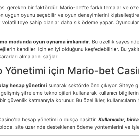
sı gereken bir faktördür. Mario-bet’te farklı temalar ve öze
n uygun oyunu seçebilir ve oyun deneyimlerini kişiselleştirebi
 volatiliteye sahip olanlar daha sık ödeme yapar. Oyuncuları
mo modunda oyun oynama imkanıdır
. Bu özellik sayesin
tejilerin kendileri için en iyi olduğunu keşfedebilirler. Bu yak
ararları almalarını sağlar.
 Yönetimi için Mario-bet Casi
olay hesap yönetimi
sunarak sektörde öne çıkıyor. Siteye gir
gelişmiş şifreleme teknolojileri kullanarak kullanıcı bilgileri
r güvenlik katmanıyla korunur. Bu özellikler, kullanıcıların 
Casino’da hesap yönetimi oldukça basittir.
Kullanıcılar, bir
loda, site üzerinde desteklenen ödeme yöntemlerini ve işlem 