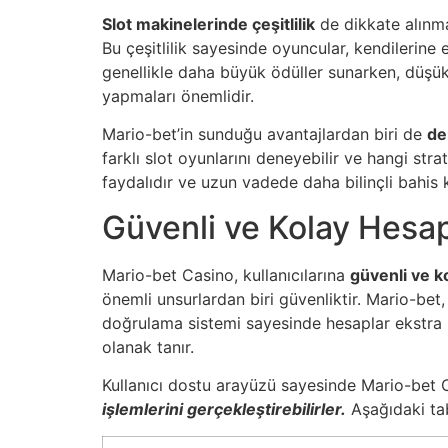
Slot makinelerinde çeşitlilik
de dikkate alınma
Bu çeşitlilik sayesinde oyuncular, kendilerine e
genellikle daha büyük ödüller sunarken, düşük
yapmaları önemlidir.
Mario-bet’in sunduğu avantajlardan biri de
de
farklı slot oyunlarını deneyebilir ve hangi stra
faydalıdır ve uzun vadede daha bilinçli bahis k
Güvenli ve Kolay Hesap
Mario-bet Casino, kullanıcılarına
güvenli ve k
önemli unsurlardan biri güvenliktir. Mario-bet, 
doğrulama sistemi sayesinde hesaplar ekstra bi
olanak tanır.
Kullanıcı dostu arayüzü sayesinde Mario-bet 
işlemlerini gerçekleştirebilirler.
Aşağıdaki tab