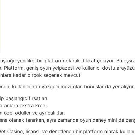
luştuğu yenilikçi bir platform olarak dikkat çekiyor. Bu eş
r. Platform, geniş oyun yelpazesi ve kullanıcı dostu arayüz
unlara kadar birçok seçenek mevcut.
da, kullanıcıların vazgeçilmezi olan bonuslar da yer alıyor.
p başlangıç fırsatları.
ıranlara ekstra kredi.
 özel ödüller ve ayrıcalıklar.
ına olanak tanırken, aynı zamanda oyun deneyimini de zengi
Casino, lisanslı ve denetlenen bir platform olarak kullanıcı