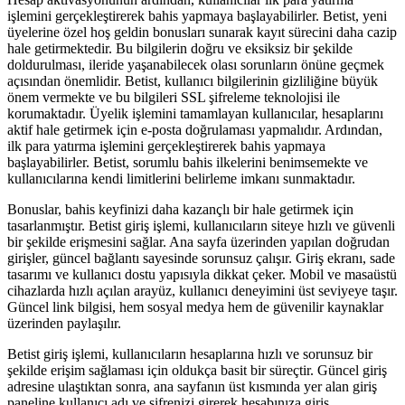
işlemini gerçekleştirerek bahis yapmaya başlayabilirler. Betist, yeni
üyelerine özel hoş geldin bonusları sunarak kayıt sürecini daha cazip
hale getirmektedir. Bu bilgilerin doğru ve eksiksiz bir şekilde
doldurulması, ileride yaşanabilecek olası sorunların önüne geçmek
açısından önemlidir. Betist, kullanıcı bilgilerinin gizliliğine büyük
önem vermekte ve bu bilgileri SSL şifreleme teknolojisi ile
korumaktadır. Üyelik işlemini tamamlayan kullanıcılar, hesaplarını
aktif hale getirmek için e-posta doğrulaması yapmalıdır. Ardından,
ilk para yatırma işlemini gerçekleştirerek bahis yapmaya
başlayabilirler. Betist, sorumlu bahis ilkelerini benimsemekte ve
kullanıcılarına kendi limitlerini belirleme imkanı sunmaktadır.
Bonuslar, bahis keyfinizi daha kazançlı bir hale getirmek için
tasarlanmıştır. Betist giriş işlemi, kullanıcıların siteye hızlı ve güvenli
bir şekilde erişmesini sağlar. Ana sayfa üzerinden yapılan doğrudan
girişler, güncel bağlantı sayesinde sorunsuz çalışır. Giriş ekranı, sade
tasarımı ve kullanıcı dostu yapısıyla dikkat çeker. Mobil ve masaüstü
cihazlarda hızlı açılan arayüz, kullanıcı deneyimini üst seviyeye taşır.
Güncel link bilgisi, hem sosyal medya hem de güvenilir kaynaklar
üzerinden paylaşılır.
Betist giriş işlemi, kullanıcıların hesaplarına hızlı ve sorunsuz bir
şekilde erişim sağlaması için oldukça basit bir süreçtir. Güncel giriş
adresine ulaştıktan sonra, ana sayfanın üst kısmında yer alan giriş
paneline kullanıcı adı ve şifrenizi girerek hesabınıza giriş