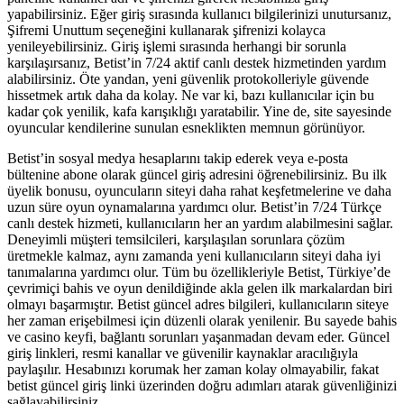
yapabilirsiniz. Eğer giriş sırasında kullanıcı bilgilerinizi unutursanız,
Şifremi Unuttum seçeneğini kullanarak şifrenizi kolayca
yenileyebilirsiniz. Giriş işlemi sırasında herhangi bir sorunla
karşılaşırsanız, Betist’in 7/24 aktif canlı destek hizmetinden yardım
alabilirsiniz. Öte yandan, yeni güvenlik protokolleriyle güvende
hissetmek artık daha da kolay. Ne var ki, bazı kullanıcılar için bu
kadar çok yenilik, kafa karışıklığı yaratabilir. Yine de, site sayesinde
oyuncular kendilerine sunulan esneklikten memnun görünüyor.
Betist’in sosyal medya hesaplarını takip ederek veya e-posta
bültenine abone olarak güncel giriş adresini öğrenebilirsiniz. Bu ilk
üyelik bonusu, oyuncuların siteyi daha rahat keşfetmelerine ve daha
uzun süre oyun oynamalarına yardımcı olur. Betist’in 7/24 Türkçe
canlı destek hizmeti, kullanıcıların her an yardım alabilmesini sağlar.
Deneyimli müşteri temsilcileri, karşılaşılan sorunlara çözüm
üretmekle kalmaz, aynı zamanda yeni kullanıcıların siteyi daha iyi
tanımalarına yardımcı olur. Tüm bu özellikleriyle Betist, Türkiye’de
çevrimiçi bahis ve oyun denildiğinde akla gelen ilk markalardan biri
olmayı başarmıştır. Betist güncel adres bilgileri, kullanıcıların siteye
her zaman erişebilmesi için düzenli olarak yenilenir. Bu sayede bahis
ve casino keyfi, bağlantı sorunları yaşanmadan devam eder. Güncel
giriş linkleri, resmi kanallar ve güvenilir kaynaklar aracılığıyla
paylaşılır. Hesabınızı korumak her zaman kolay olmayabilir, fakat
betist güncel giriş linki üzerinden doğru adımları atarak güvenliğinizi
sağlayabilirsiniz.