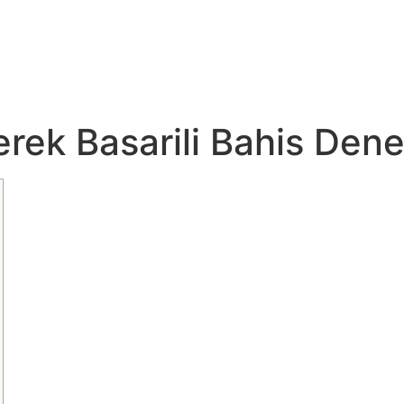
derek Basarili Bahis Den