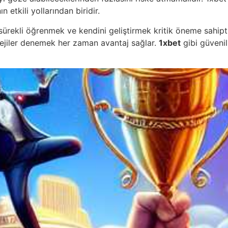
 etkili yollarından biridir.
 sürekli öğrenmek ve kendini geliştirmek kritik öneme sahipt
atejiler denemek her zaman avantaj sağlar.
1xbet
gibi güvenil