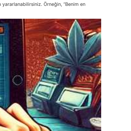
n yararlanabilirsiniz. Örneğin, “Benim en