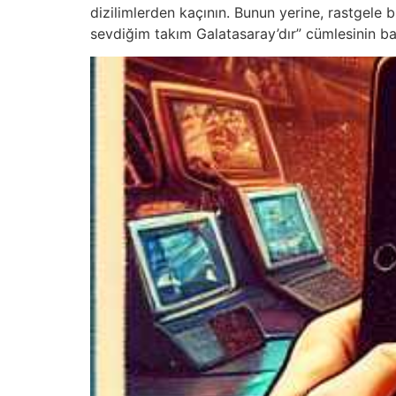
dizilimlerden kaçının. Bunun yerine, rastgele b
sevdiğim takım Galatasaray’dır” cümlesinin baş h