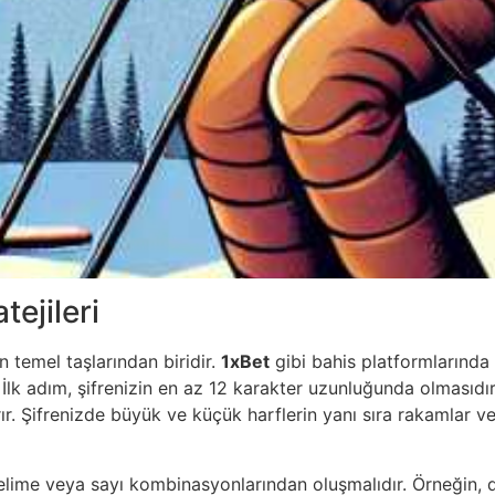
tejileri
n temel taşlarından biridir.
1xBet
gibi bahis platformlarında k
r. İlk adım, şifrenizin en az 12 karakter uzunluğunda olmasıdı
tırır. Şifrenizde büyük ve küçük harflerin yanı sıra rakamlar v
kelime veya sayı kombinasyonlarından oluşmalıdır. Örneğin, 