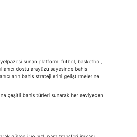
r yelpazesi sunan platform, futbol, basketbol,
Kullanıcı dostu arayüzü sayesinde bahis
ıcıların bahis stratejilerini geliştirmelerine
ına çeşitli bahis türleri sunarak her seviyeden
rak güvenli ve hızlı para transferi imkanı